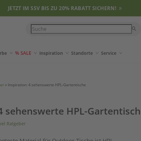
JETZT IM SSV BIS ZU 20% RABATT SICHERN!
% SALE
rbe
Inspiration
Standorte
Service
ber
»
Inspiration: 4 sehenswerte HPL-Gartentische
 4 sehenswerte HPL-Gartentisc
el Ratgeber
agteste Material für Outdoor-Tische ist HPL.