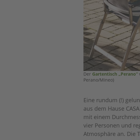
Der
Gartentisch „Perano“
v
Perano/Mineo)
Eine rundum (!) gelu
aus dem Hause CASA 
mit einem Durchmesse
vier Personen und re
Atmosphäre an. Die Ti