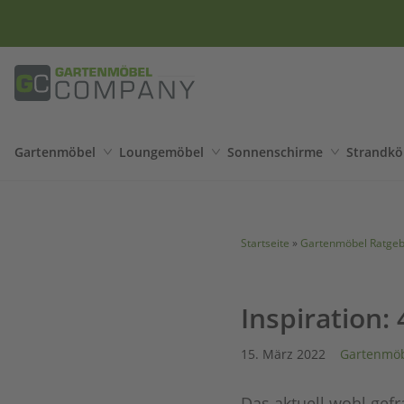
Nr
Gartenmöbel
Loungemöbel
Sonnenschirme
Strandkö
Startseite
»
Gartenmöbel Ratge
Inspiration:
15. März 2022
Gartenmöb
Das aktuell wohl gefr