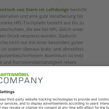
ntisch von Stern im Loftdesign
besticht
terialien und eine gute Verarbeitung bis
 starke HPL-Tischplatte besteht aus bis zu
tschichten, die wie bei HPL üblich unter
hem Druck verpresst wurden. Dadurch
äche nicht nur mit einer besonders guten
 ist zudem überaus kratz- und abriebfest.
 pulverbeschichtetem Aluminium ist trotz
ät und Korrosionsbeständigkeit relativ
aktisch ist zudem die Höhenanpassung an
 kleine Unebenheiten im Boden
isch stellen Sie individuell zusammen:
ls auch bei der Tischplatte können Sie aus
len. Scrollen Sie einmal durch die
 Produktseite. Sie werden erstaunt sein, wie
r Tisch wirken kann.