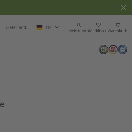
Lieferland:
DE
Mein Konto
Merklisten
Warenkorb
he