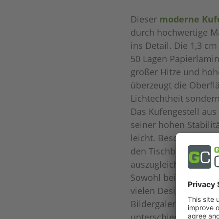
Dieser
moderne Kufe
durch hochwertige Ma
ins Detail. Die 1,3 cm
50 Lagen Papierlamina
großer Hitze und ho
überzeugt die Oberfl
Lichtechtheit sondern
Das Kufengestell aus
seiner hohen Stabilit
leicht. Besonders pr
den Tischbeinen, um
auszugleichen. Den T
Sowohl beim Gestell a
vielen Designs auswäh
Bildergalerie auf der
unterschiedlich diese