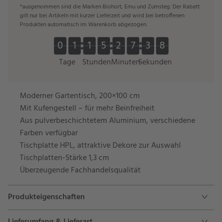
*ausgenommen sind die Marken Biohort, Emu und Zumsteg. Der Rabatt
gilt nur bei Artikeln mit kurzer Lieferzeit und wird bei betroffenen
Produkten automatisch im Warenkorb abgezogen.
0
0
1
1
1
1
5
5
2
2
7
7
3
3
7
0
0
1
1
1
1
5
5
2
2
7
7
3
3
8
8
7
Tage
Stunden
Minuten
Sekunden
Moderner Gartentisch, 200×100 cm
Mit Kufengestell – für mehr Beinfreiheit
Aus pulverbeschichtetem Aluminium, verschiedene
Farben verfügbar
Tischplatte HPL, attraktive Dekore zur Auswahl
Tischplatten-Stärke 1,3 cm
Überzeugende Fachhandelsqualität
Produkteigenschaften