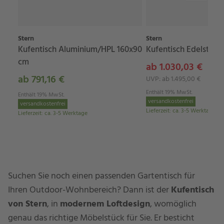
Stern
Stern
Kufentisch Aluminium/HPL 160x90
Kufentisch Edelstahl
cm
ab 1.030,03 €
ab 791,16 €
UVP: ab 1.495,00 €
Enthält 19% MwSt.
Enthält 19% MwSt.
versandkostenfrei
versandkostenfrei
Lieferzeit
:
ca. 3-5 Werktage
Lieferzeit
:
ca. 3-5 Werktage
Suchen Sie noch einen passenden Gartentisch für
Ihren Outdoor-Wohnbereich? Dann ist der
Kufentisch
von Stern
, in
modernem Loftdesign
, womöglich
genau das richtige Möbelstück für Sie. Er besticht