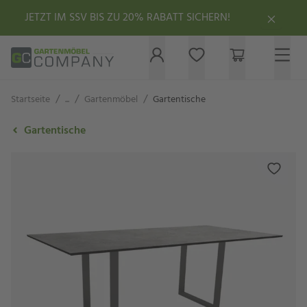
JETZT IM SSV BIS ZU 20% RABATT SICHERN!
/
/
/
Startseite
...
Gartenmöbel
Gartentische
Gartentische