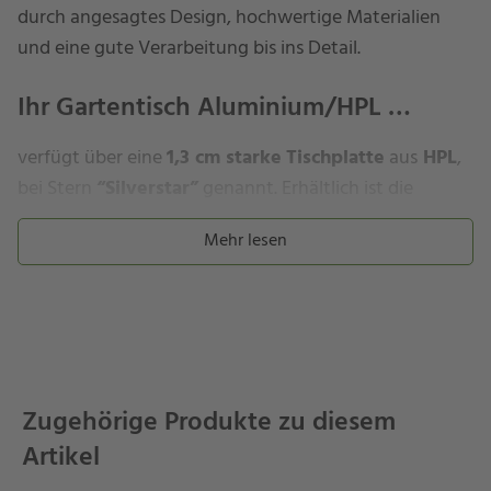
durch angesagtes Design, hochwertige Materialien
und eine gute Verarbeitung bis ins Detail.
Ihr Gartentisch Aluminium/HPL …
verfügt über eine
1,3 cm starke
Tischplatte
aus
HPL
,
bei Stern
“Silverstar”
genannt. Erhältlich ist die
Tischplatte in
zahlreichen Varianten
. Tischplatten aus
Mehr lesen
Silverstar bestehen aus bis zu 50 Lagen
Papierlaminatschichten, die unter großer Hitze und
hohem Druck verpresst werden. HPL zeichnet sich
durch
Lichtechtheit
,
Kratz- und Abriebfestigkeit
sowie
Kälte-
(-20°C)
und
Hitzebeständigkeit
(180°C)
aus. Zudem ist die Platte unkompliziert in der Pflege.
Zugehörige Produkte zu diesem
Um die Versiegelung der Tischplatte langfristig zu
Artikel
erhalten, empfehlen wir den
HPL-Protektor
von Stern.