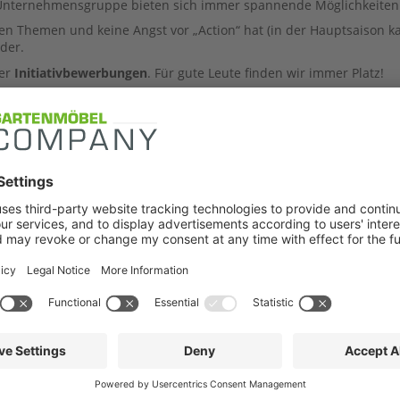
Unternehmensgruppe bieten sich immer spannende Möglichkeiten 
n Themen und keine Angst vor „Action“ hat (in der Hauptsaison ka
eder.
ber
Initiativbewerbungen
. Für gute Leute finden wir immer Platz!
. 75 % – in
Stockach
ungsformular doch einfach initiativ! Überzeuge uns, warum wir D
Info Center
Newsletter