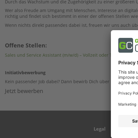
Durch das Wachstum und die Zugehörigkeit zu einer größeren 
Wer also Freude am Umgang mit Menschen, Interesse an digitale
richtig und findet sich bestimmt in einer der offenen Stellen wi
Wenn nichts direkt passendes dabei ist, freuen wir uns auch ü
Offene Stellen:
Sales und Service Assistant (m/w/d) – Vollzeit oder Teilzeit mind
Initiativbewerbung
Kein passender Job dabei? Dann bewirb Dich über unser Bewerb
Jetzt bewerben
Legal