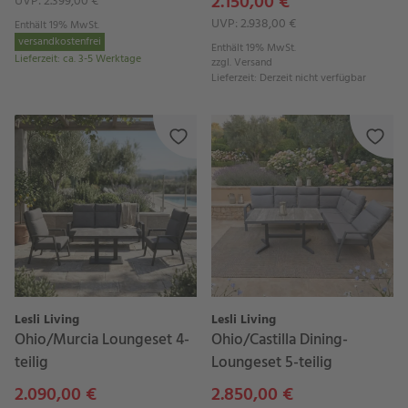
2.150,00 €
UVP: 2.399,00 €
UVP: 2.938,00 €
Enthält 19% MwSt.
versandkostenfrei
Enthält 19% MwSt.
Lieferzeit
:
ca. 3-5 Werktage
zzgl.
Versand
Lieferzeit
:
Derzeit nicht verfügbar
Lesli Living
Lesli Living
Ohio/Murcia Loungeset 4-
Ohio/Castilla Dining-
teilig
Loungeset 5-teilig
2.090,00 €
2.850,00 €