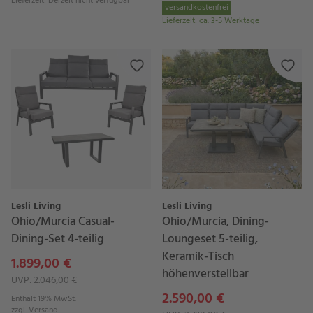
Lieferzeit
:
Derzeit nicht verfügbar
versandkostenfrei
Lieferzeit
:
ca. 3-5 Werktage
Lesli Living
Lesli Living
Ohio/Murcia Casual-
Ohio/Murcia, Dining-
Dining-Set 4-teilig
Loungeset 5-teilig,
Keramik-Tisch
1.899,00 €
höhenverstellbar
UVP: 2.046,00 €
2.590,00 €
Enthält 19% MwSt.
zzgl.
Versand