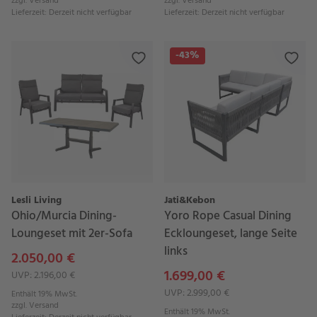
zzgl.
Versand
zzgl.
Versand
Lieferzeit
:
Derzeit nicht verfügbar
Lieferzeit
:
Derzeit nicht verfügbar
-43%
Lesli Living
Jati&Kebon
Ohio/Murcia Dining-
Yoro Rope Casual Dining
Loungeset mit 2er-Sofa
Eckloungeset, lange Seite
links
2.050,00 €
1.699,00 €
UVP: 2.196,00 €
UVP: 2.999,00 €
Enthält 19% MwSt.
zzgl.
Versand
Enthält 19% MwSt.