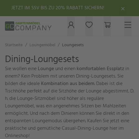
JETZT IM SSV BIS ZU 20% RABATT SICHERN!
/
/
Startseite
Loungemöbel
Loungesets
Dining-Loungesets
Sie wollen eine
Lounge
und einen
komfortablen Essplatz
in
einem? Kein Problem mit unseren Dining-Loungesets. Sie
bilden die ideale
Kombination aus beidem
. Dabei ist die
Tischhöhe perfekt auf die Sitzhöhe der Lounge abgestimmt. D.
h. die Lounge-Sitzmöbel sind höher als reguläre
Loungemöbel, was ein angenehmes Sitzen bei Mahlzeiten
ermöglicht. Und nach dem Dinieren können Sie direkt in den
entspannten Loungemodus übergehen. Kaufen Sie jetzt eine
praktische und gemütliche Casual-Dining-Lounge hier im
Onlineshop!