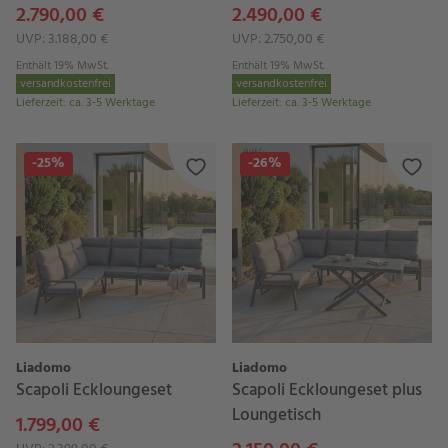
2.790,00 €
2.490,00 €
UVP: 3.188,00 €
UVP: 2.750,00 €
Enthält 19% MwSt.
Enthält 19% MwSt.
versandkostenfrei
versandkostenfrei
Lieferzeit
:
ca. 3-5 Werktage
Lieferzeit
:
ca. 3-5 Werktage
-25%
-26%
Liadomo
Liadomo
Scapoli Eckloungeset
Scapoli Eckloungeset plus
Loungetisch
1.799,00 €