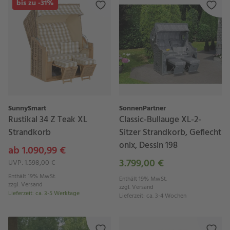
bis zu -31%
SunnySmart
SonnenPartner
Rustikal 34 Z Teak XL
Classic-Bullauge XL-2-
Strandkorb
Sitzer Strandkorb, Geflecht
onix, Dessin 198
ab 1.090,99 €
3.799,00 €
UVP: 1.598,00 €
Enthält 19% MwSt.
Enthält 19% MwSt.
zzgl.
Versand
zzgl.
Versand
Lieferzeit
:
ca. 3-5 Werktage
Lieferzeit
:
ca. 3-4 Wochen