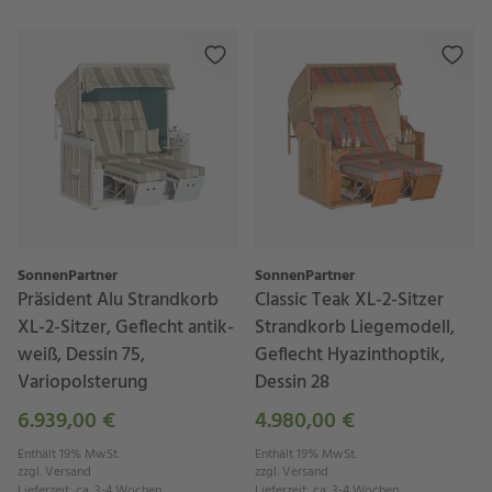
SonnenPartner
SonnenPartner
Präsident Alu Strandkorb
Classic Teak XL-2-Sitzer
XL-2-Sitzer, Geflecht antik-
Strandkorb Liegemodell,
weiß, Dessin 75,
Geflecht Hyazinthoptik,
Variopolsterung
Dessin 28
6.939,00 €
4.980,00 €
Enthält 19% MwSt.
Enthält 19% MwSt.
zzgl.
Versand
zzgl.
Versand
Lieferzeit
:
ca. 3-4 Wochen
Lieferzeit
:
ca. 3-4 Wochen