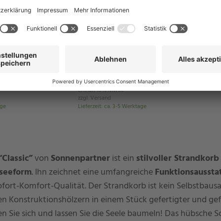
Schnellansicht
alle Varianten in der Schnellansicht
SunnySmart
N Edition
Rustikal 305 Z Comfort Teak XL
Strandkorb mit Bullaugen
ab 1.999,00 €
UVP: 2.598,00 €
Enthält 19% MwSt.
zzgl.
Versand
age
Lieferzeit
:
ca. 3-5 Werktage
Classic”
von
Sonnenpartner
ist ein
stilvoller Strandkorb
seeform
. Ihn zeichnet eine umfangreiche
Funktionsaussta
Sofort-Komfort-Qualität. Der Strandkorb ist kein Selbstbausat
ken Konstruktionshölzern in einem Stück gefertigter und ge
en Sie sich und lassen Sie die Seele baumeln! Das hübsche