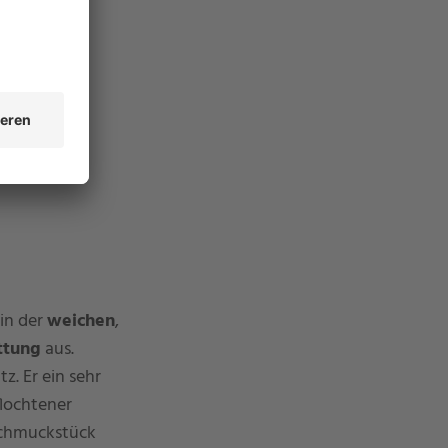
in der
weichen
,
ttung
aus.
z. Er ein sehr
flochtener
 Schmuckstück