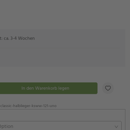
eit: ca. 3-4 Wochen
In den Warenkorb legen
classic-halblieger-ksww-121-uno
Option