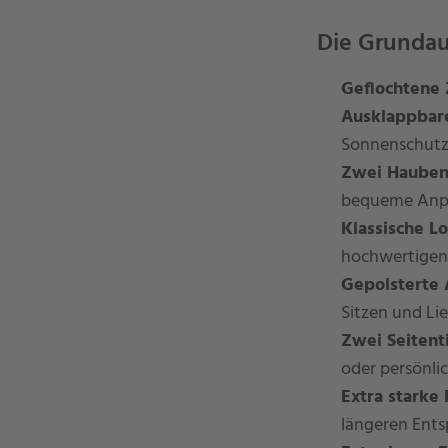
Die Grundaus
Geflochtene 
Ausklappbare
Sonnenschutz
Zwei Haubeng
bequeme Anpa
Klassische L
hochwertigen
Gepolsterte
Sitzen und Li
Zwei Seitent
oder persönl
Extra starke
längeren Ent