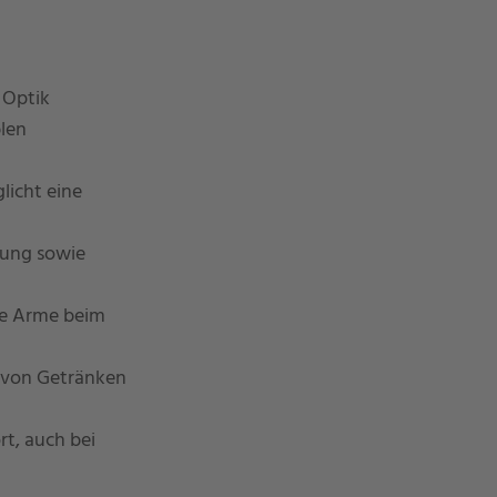
 Optik
blen
licht eine
lung sowie
ie Arme beim
n von Getränken
t, auch bei