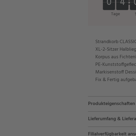
0
0
4
4
0
0
4
4
Tage
Strandkorb CLASSIC
XL-2-Sitzer Halbli
Korpus aus Fichten
PE-Kunststoffgefle
Markisenstoff Dessi
Fix & Fertig aufgeb
Produkteigenschaften
Lieferumfang & Liefera
Filialverfügbarkeit an