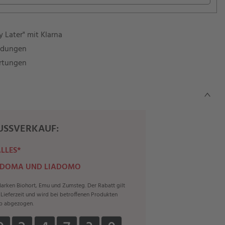
 Later" mit Klarna
ndungen
rtungen
SSVERKAUF:
ALLES*
 DOMA UND LIADOMO
rken Biohort, Emu und Zumsteg. Der Rabatt gilt
r Lieferzeit und wird bei betroffenen Produkten
b abgezogen.