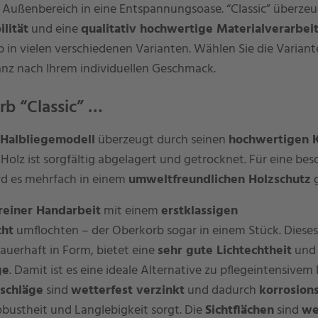
 Außenbereich in eine Entspannungsoase. “Classic” überze
ilität
und eine
qualitativ hochwertige Materialverarbei
b in vielen verschiedenen Varianten. Wählen Sie die Variant
Ganz nach Ihrem individuellen Geschmack.
rb “Classic” …
-Halbliegemodell
überzeugt durch seinen
hochwertigen 
 Holz ist sorgfältig abgelagert und getrocknet. Für eine be
rd es mehrfach in einem
umweltfreundlichen Holzschutz
g
reiner Handarbeit
mit einem
erstklassigen
cht
umflochten – der Oberkorb sogar in einem Stück. Diese
auerhaft in Form, bietet eine
sehr gute Lichtechtheit
und 
ge
. Damit ist es eine ideale Alternative zu pflegeintensivem
eschläge
sind
wetterfest verzinkt
und dadurch
korrosion
obustheit und Langlebigkeit sorgt. Die
Sichtflächen
sind
we