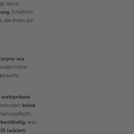
ugt durch
tung
. Erhältlich
e, die Ihnen am
Korpus aus
sonders hohe
etaucht.
s
wetterfeste
erfordert
keine
 Naturgeflecht.
sbeständig
, was
iß lackiert.