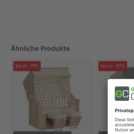
Ähnliche Produkte
bis zu -31%
bis zu -43%