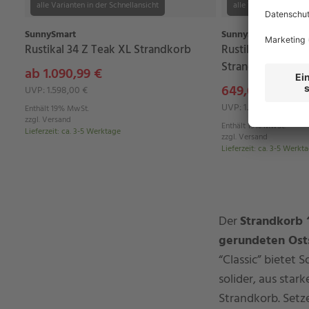
alle Varianten in der Schnellansicht
alle Varianten in der 
SunnySmart
SunnySmart
Rustikal 34 Z Teak XL Strandkorb
Rustikal 285 Z SU
Strandkorb
ab 1.090,99 €
649,00 €
UVP: 1.598,00 €
UVP: 1.148,00 €
Enthält 19% MwSt.
zzgl.
Versand
Enthält 19% MwSt.
Lieferzeit
:
ca. 3-5 Werktage
zzgl.
Versand
Lieferzeit
:
ca. 3-5 Werkt
Der
Strandkorb “
gerundeten Ost
“Classic” bietet 
solider, aus star
Strandkorb. Setz