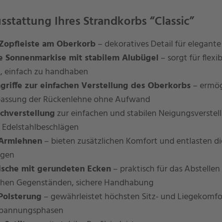
stattung Ihres Strandkorbs “Classic”
Zopfleiste am Oberkorb
– dekoratives Detail für elegante
 Sonnenmarkise mit stabilem Alubügel
– sorgt für flexi
, einfach zu handhaben
riffe zur einfachen Verstellung des Oberkorbs
– ermög
ssung der Rückenlehne ohne Aufwand
ochverstellung
zur einfachen und stabilen Neigungsverstel
 Edelstahlbeschlägen
 Armlehnen
– bieten zusätzlichen Komfort und entlasten d
egen
ische mit gerundeten Ecken
– praktisch für das Abstelle
ichen Gegenständen, sichere Handhabung
 Polsterung
– gewährleistet höchsten Sitz- und Liegekomfor
spannungsphasen