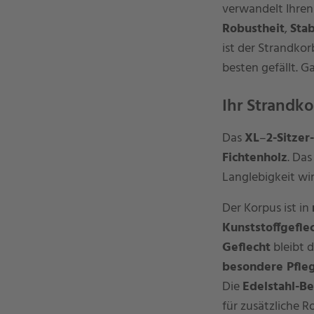
verwandelt Ihren
Robustheit
,
Stab
ist der Strandkor
besten gefällt. 
Ihr Strandko
Das
XL
–
2-Sitzer
Fichtenholz
. Das
Langlebigkeit wi
Der Korpus ist in
Kunststoffgefle
Geflecht
bleibt d
besondere Pfle
Die
Edelstahl-B
für zusätzliche R