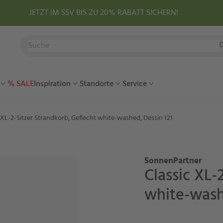
JETZT IM SSV BIS ZU 20% RABATT SICHERN!
% SALE
Inspiration
Standorte
Service
 XL-2-Sitzer Strandkorb, Geflecht white-washed, Dessin 121
SonnenPartner
Classic XL-
white-wash