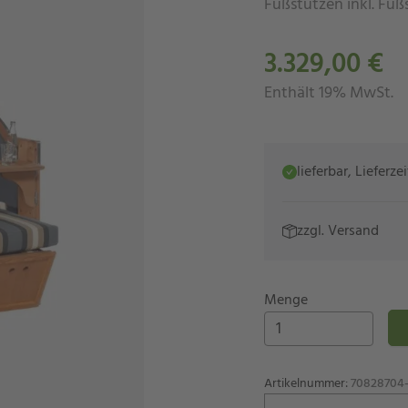
Fußstützen inkl. Fuß
3.329,00 €
Enthält 19% MwSt.
lieferbar, Lieferz
zzgl.
Versand
Menge
Artikelnummer
:
70828704-c