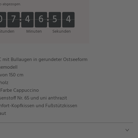
b abgezogen.
0
0
7
7
4
4
6
6
5
5
3
0
0
7
7
4
4
6
6
5
5
4
3
4
Stunden
Minuten
Sekunden
 mit Bullaugen in gerundeter Ostseeform
egemodell
 von 150 cm
holz
, Farbe Cappuccino
senstoff Nr. 65 und uni anthrazit
omfort-Kopfkissen und Fußstützkissen
aut