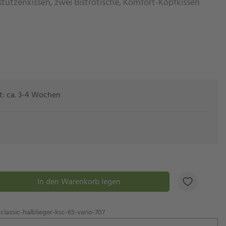
stützenkissen, zwei Bistrotische, Komfort-Kopfkissen
eit: ca. 3-4 Wochen
In den Warenkorb legen
lassic-halblieger-ksc-65-vario-707