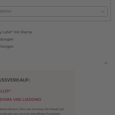
Option
 Later" mit Klarna
ndungen
rtungen
SSVERKAUF:
ALLES*
 DOMA UND LIADOMO
rken Biohort, Emu und Zumsteg. Der Rabatt gilt
r Lieferzeit und wird bei betroffenen Produkten