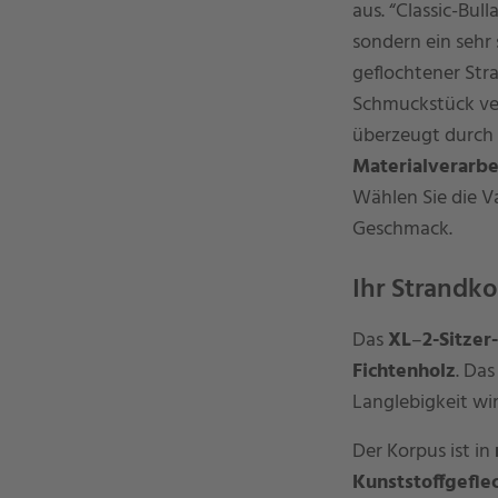
aus. “Classic-Bul
sondern ein sehr 
geflochtener Stra
Schmuckstück ver
überzeugt durch
Materialverarbe
Wählen Sie die Va
Geschmack.
Ihr Strandko
Das
XL
–
2-Sitze
Fichtenholz
. Das
Langlebigkeit wi
Der Korpus ist in
Kunststoffgefle