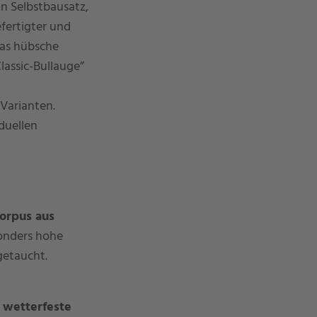
in Selbstbausatz,
efertigter und
Das hübsche
assic-Bullauge”
 Varianten.
duellen
orpus aus
sonders hohe
etaucht.
s
wetterfeste