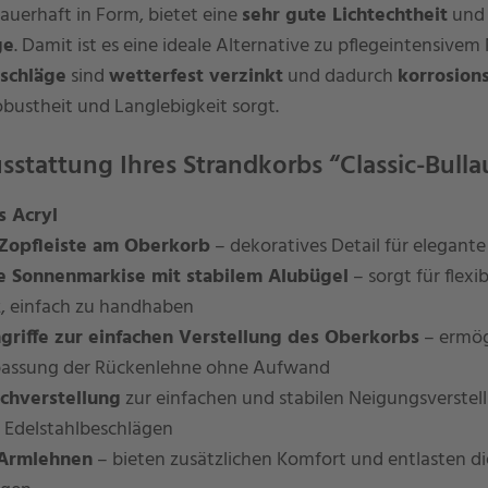
auerhaft in Form, bietet eine
sehr gute Lichtechtheit
und 
ge
. Damit ist es eine ideale Alternative zu pflegeintensivem
eschläge
sind
wetterfest verzinkt
und dadurch
korrosion
obustheit und Langlebigkeit sorgt.
sstattung Ihres Strandkorbs “Classic-Bull
s Acryl
Zopfleiste am Oberkorb
– dekoratives Detail für elegante
 Sonnenmarkise mit stabilem Alubügel
– sorgt für flexi
, einfach zu handhaben
riffe zur einfachen Verstellung des Oberkorbs
– ermög
ssung der Rückenlehne ohne Aufwand
ochverstellung
zur einfachen und stabilen Neigungsverstel
 Edelstahlbeschlägen
 Armlehnen
– bieten zusätzlichen Komfort und entlasten d