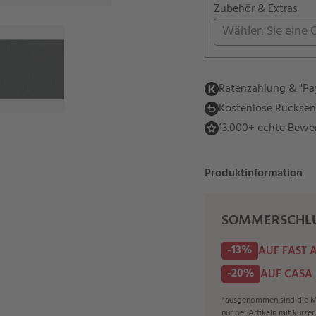
Zubehör & Extras
Wählen Sie eine 
Ratenzahlung & "Pay
Kostenlose Rückse
13.000+ echte Bewe
Produktinformation
SOMMERSCHLU
-13%
AUF FAST 
-20%
AUF CASA
*ausgenommen sind die Ma
nur bei Artikeln mit kurze