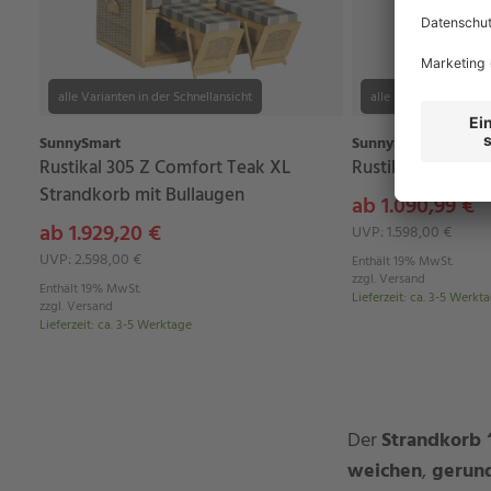
alle Varianten in der Schnellansicht
alle Varianten in der 
SunnySmart
SunnySmart
Rustikal 305 Z Comfort Teak XL
Rustikal 34 Z Te
Strandkorb mit Bullaugen
ab 1.090,99 €
ab 1.929,20 €
UVP: 1.598,00 €
UVP: 2.598,00 €
Enthält 19% MwSt.
zzgl.
Versand
Enthält 19% MwSt.
Lieferzeit
:
ca. 3-5 Werkt
zzgl.
Versand
Lieferzeit
:
ca. 3-5 Werktage
Der
Strandkorb 
weichen
,
gerund