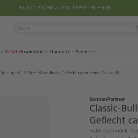
JETZT IM SSV BIS ZU 20% RABATT SICHERN!
% SALE
Inspiration
Standorte
Service
-Bullauge XL-2-Sitzer Strandkorb, Geflecht cappuccino, Dessin 65
SonnenPartner
Classic-Bul
Geflecht c
Halbliegemodell, Var