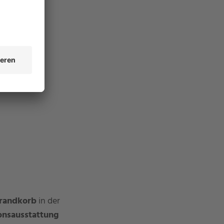
Strandkorb
in der
onsausstattung