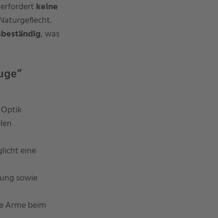
erfordert
keine
 Naturgeflecht.
sbeständig
, was
auge”
 Optik
blen
licht eine
lung sowie
ie Arme beim