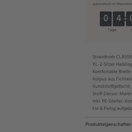
automatisch im Warenkor
0
0
4
4
0
0
4
4
Tage
Strandkorb CLASSIC
XL-2-Sitzer Halbli
Komfortable Breite
Korpus aus Fichten
Kunststoffgeflecht
Stoff-Dessin: Marki
Inkl. PE-Gleiter, K
Fix & Fertig aufgeb
Produkteigenschaften