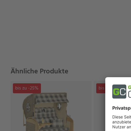
Ähnliche Produkte
bis zu -25%
bis zu -31%