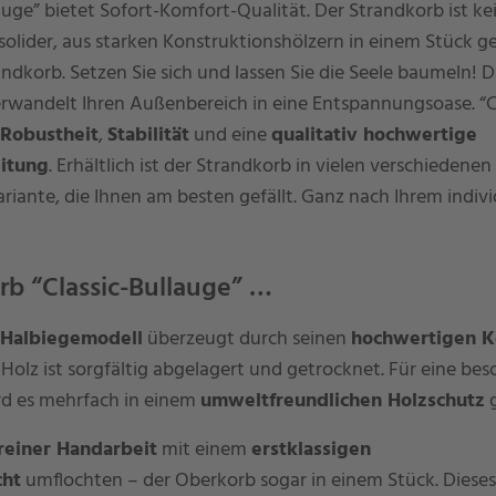
lauge” bietet Sofort-Komfort-Qualität. Der Strandkorb ist ke
solider, aus starken Konstruktionshölzern in einem Stück g
ndkorb. Setzen Sie sich und lassen Sie die Seele baumeln! 
wandelt Ihren Außenbereich in eine Entspannungsoase. “Cl
Robustheit
,
Stabilität
und eine
qualitativ hochwertige
itung
. Erhältlich ist der Strandkorb in vielen verschiedenen
riante, die Ihnen am besten gefällt. Ganz nach Ihrem indivi
rb “Classic-Bullauge” …
r-Halbiegemodell
überzeugt durch seinen
hochwertigen K
 Holz ist sorgfältig abgelagert und getrocknet. Für eine be
rd es mehrfach in einem
umweltfreundlichen Holzschutz
g
reiner Handarbeit
mit einem
erstklassigen
cht
umflochten – der Oberkorb sogar in einem Stück. Diese