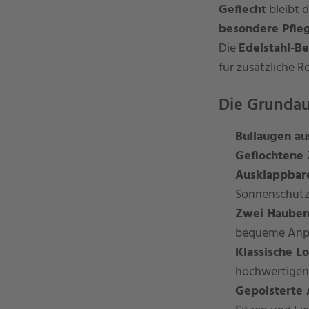
Geflecht
bleibt d
besondere Pfle
Die
Edelstahl-B
für zusätzliche R
Die Grundau
Bullaugen au
Geflochtene 
Ausklappbare
Sonnenschutz
Zwei Haubeng
bequeme Anpa
Klassische L
hochwertigen
Gepolsterte