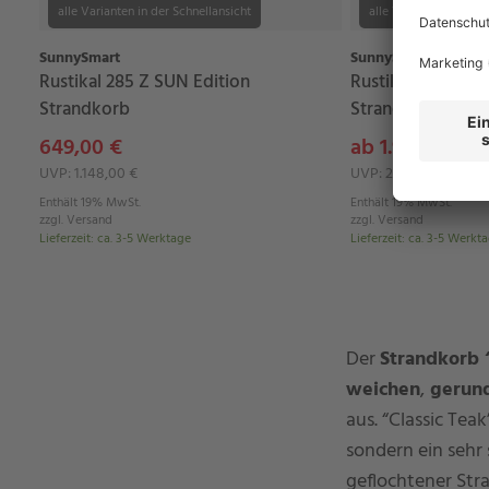
alle Varianten in der Schnellansicht
alle Varianten in der 
SunnySmart
SunnySmart
Rustikal 285 Z SUN Edition
Rustikal 305 Z C
Strandkorb
Strandkorb mit B
649,00 €
ab 1.999,00 €
UVP: 1.148,00 €
UVP: 2.598,00 €
Enthält 19% MwSt.
Enthält 19% MwSt.
zzgl.
Versand
zzgl.
Versand
Lieferzeit
:
ca. 3-5 Werktage
Lieferzeit
:
ca. 3-5 Werkt
Der
Strandkorb 
weichen
,
gerund
aus. “Classic Tea
sondern ein sehr 
geflochtener Stra