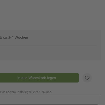
eit: ca. 3-4 Wochen
In den Warenkorb legen
lassic-teak-halblieger-ksrco-74-uno