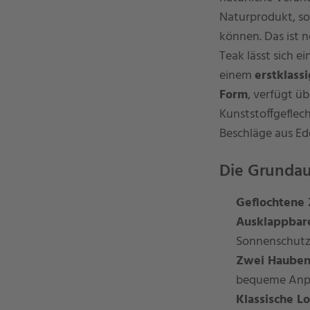
Naturprodukt, so
können. Das ist 
Teak lässt sich e
einem
erstklass
Form
, verfügt ü
Kunststoffgeflech
Beschläge aus Ed
Die Grundau
Geflochtene 
Ausklappbare
Sonnenschutz
Zwei Haubeng
bequeme Anpa
Klassische L