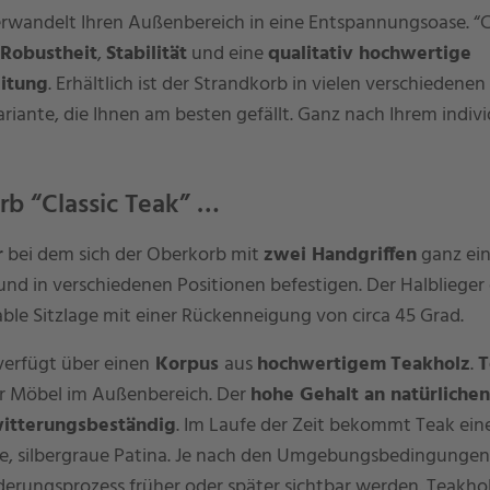
wandelt Ihren Außenbereich in eine Entspannungsoase. “C
Robustheit
,
Stabilität
und eine
qualitativ hochwertige
itung
. Erhältlich ist der Strandkorb in vielen verschiedenen
riante, die Ihnen am besten gefällt. Ganz nach Ihrem indivi
rb “Classic Teak” …
r
bei dem sich der Oberkorb mit
zwei Handgriffen
ganz ei
nd in verschiedenen Positionen befestigen. Der Halblieger
ble Sitzlage mit einer Rückenneigung von circa 45 Grad.
erfügt über einen
Korpus
aus
hochwertigem
Teakholz
.
T
ür Möbel im Außenbereich. Der
hohe Gehalt an natürliche
itterungsbeständig
. Im Laufe der Zeit bekommt Teak ein
e, silbergraue Patina. Je nach den Umgebungsbedingungen
erungsprozess früher oder später sichtbar werden. Teakholz