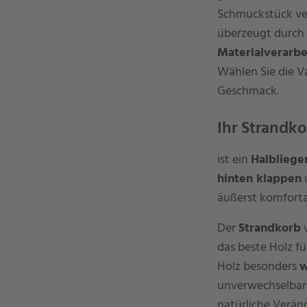
Schmuckstück ver
überzeugt durch
Materialverarbe
Wählen Sie die Va
Geschmack.
Ihr Strandko
ist ein
Halbliege
hinten klappen
u
äußerst komforta
Der
Strandkorb
v
das beste Holz f
Holz besonders
w
unverwechselbar
natürliche Veränd