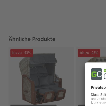
Ähnliche Produkte
bis zu -43%
bis zu -23%