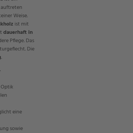
 auftreten
keiner Weise.
akholz
ist mit
bt
dauerhaft in
ere Pflege. Das
urgeflecht. Die
g
.
”
 Optik
blen
licht eine
lung sowie