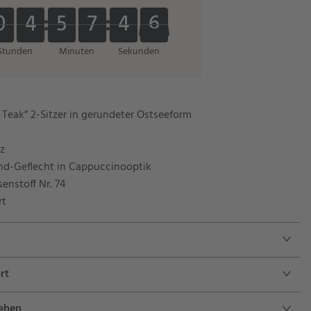
0
0
4
4
5
5
7
7
4
4
5
0
0
4
4
5
5
7
7
4
4
6
5
6
Stunden
Minuten
Sekunden
 Teak” 2-Sitzer in gerundeter Ostseeform
z
nd-Geflecht in Cappuccinooptik
senstoff Nr. 74
rt
rt
sehen