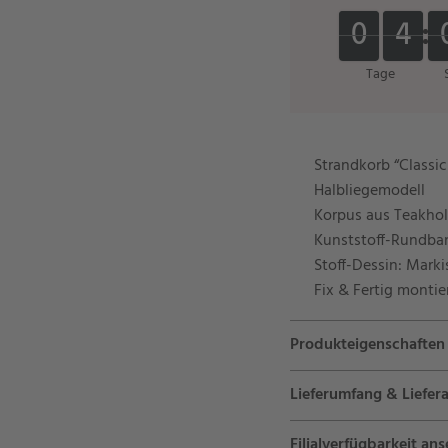
0
0
4
4
0
0
4
4
Tage
Strandkorb “Classic
Halbliegemodell
Korpus aus Teakhol
Kunststoff-Rundba
Stoff-Dessin: Marki
Fix & Fertig montie
Produkteigenschaften
Lieferumfang & Liefera
Filialverfügbarkeit an