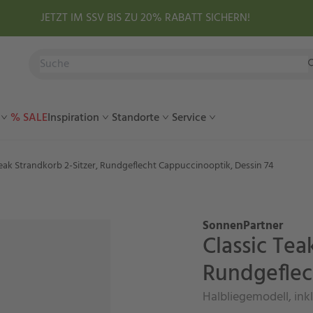
JETZT IM SSV BIS ZU 20% RABATT SICHERN!
% SALE
Inspiration
Standorte
Service
Teak Strandkorb 2-Sitzer, Rundgeflecht Cappuccinooptik, Dessin 74
SonnenPartner
Classic Tea
Rundgeflec
Halbliegemodell, inkl