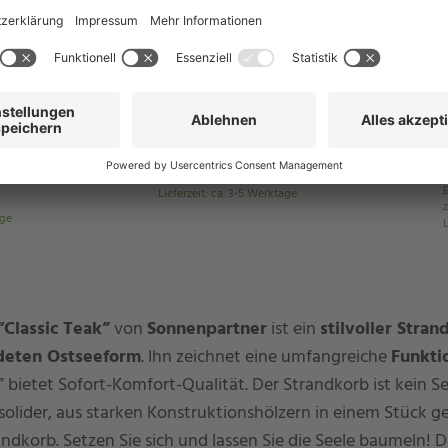
Schnellansicht
alle Varianten in der Schnellansicht
SunnySmart
omfort Teak XL
Rustikal 34 Z Teak XL Strandkorb
ullaugen
ab 1.090,99 €
UVP: 1.598,00 €
Enthält 19% MwSt.
zzgl.
Versand
Lieferzeit
:
ca. 3-5 Werktage
z
age
L
“Classic Teak”
von
Sonnenpartner
ist ein
stilvoller Stran
eten Ostseeform
. Ihn zeichnet eine umfangreiche
Funkti
k” bietet Sofort-Komfort-Qualität. Der Strandkorb ist kein S
solider, aus starken Konstruktionshölzern in einem Stück g
ndkorb. Setzen Sie sich und lassen Sie die Seele baumeln! 