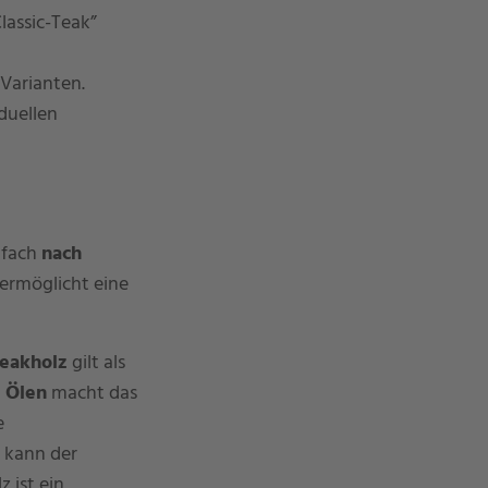
lassic-Teak”
 Varianten.
duellen
nfach
nach
 ermöglicht eine
eakholz
gilt als
n Ölen
macht das
e
 kann der
 ist ein