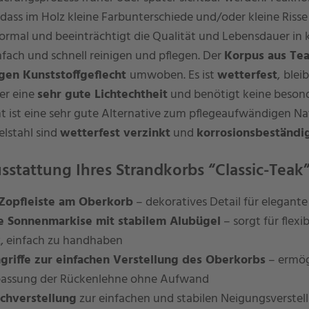
dass im Holz kleine Farbunterschiede und/oder kleine Risse
normal und beeinträchtigt die Qualität und Lebensdauer in 
infach und schnell reinigen und pflegen. Der
Korpus aus Te
igen Kunststoffgeflecht
umwoben. Es ist
wetterfest
,
blei
ber eine
sehr gute Lichtechtheit
und benötigt keine besond
t ist eine sehr gute Alternative zum pflegeaufwändigen Nat
elstahl sind
wetterfest verzinkt
und
korrosionsbeständi
sstattung Ihres Strandkorbs “Classic-Teak
Zopfleiste am Oberkorb
– dekoratives Detail für elegante
 Sonnenmarkise mit stabilem Alubügel
– sorgt für flexi
, einfach zu handhaben
riffe zur einfachen Verstellung des Oberkorbs
– ermög
ssung der Rückenlehne ohne Aufwand
ochverstellung
zur einfachen und stabilen Neigungsverstel