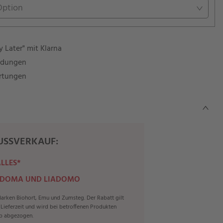
Option
 Later" mit Klarna
ndungen
rtungen
SSVERKAUF:
ALLES*
 DOMA UND LIADOMO
rken Biohort, Emu und Zumsteg. Der Rabatt gilt
r Lieferzeit und wird bei betroffenen Produkten
b abgezogen.