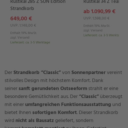
Rustikal 285 Z SUN Edition
Rustikal 34 Z Teak X
Strandkorb
ab 1.090,99 €
649,00 €
UVP: 1.598,00 €
UVP: 1.148,00 €
Enthält 19% MwSt.
zzgl.
Versand
Enthält 19% MwSt.
Lieferzeit
:
ca. 3-5 Werktage
zzgl.
Versand
Lieferzeit
:
ca. 3-5 Werktage
Der
Strandkorb “Classic”
von
Sonnenpartner
vereint
stilvolles Design mit höchstem Komfort. Dank
seiner
sanft gerundeten Ostseeform
strahlt er eine
besondere Gemütlichkeit aus. Der
“Classic”
überzeugt
mit einer
umfangreichen Funktionsausstattung
und
bietet Ihnen
sofortigen Komfort
. Dieser Strandkorb
wird
nicht als Bausatz
geliefert, sondern