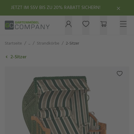
JETZT IM SSV BIS ZU 20% RABATT SICHERN!
/
/
/
Startseite
...
Strandkörbe
2-Sitzer
2-Sitzer