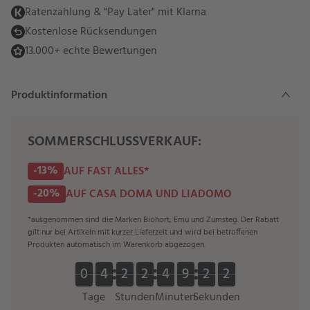
Ratenzahlung & "Pay Later" mit Klarna
Kostenlose Rücksendungen
13.000+ echte Bewertungen
Produktinformation
SOMMERSCHLUSSVERKAUF:
-13%
AUF FAST ALLES*
-20%
AUF CASA DOMA UND LIADOMO
*ausgenommen sind die Marken Biohort, Emu und Zumsteg. Der Rabatt
gilt nur bei Artikeln mit kurzer Lieferzeit und wird bei betroffenen
Produkten automatisch im Warenkorb abgezogen.
0
0
4
4
2
2
2
2
4
4
9
9
2
2
1
0
0
4
4
2
2
2
2
4
4
9
9
2
2
2
2
1
Tage
Stunden
Minuten
Sekunden