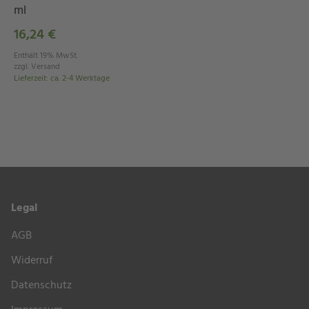
ml
16,24 €
Enthält 19% MwSt.
zzgl.
Versand
Lieferzeit
:
ca. 2-4 Werktage
Legal
AGB
Widerruf
Datenschutz