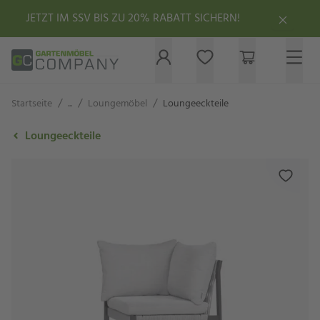
JETZT IM SSV BIS ZU 20% RABATT SICHERN!
/
/
/
Startseite
...
Loungemöbel
Loungeeckteile
Loungeeckteile