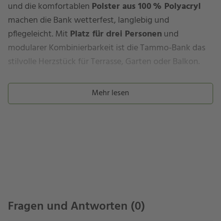
und die komfortablen
Polster aus 100 % Polyacryl
machen die Bank wetterfest, langlebig und
pflegeleicht. Mit
Platz für drei Personen
und
modularer Kombinierbarkeit ist die Tammo-Bank das
stilvolle Herzstück für Terrasse, Garten oder Balkon.
Ihre Bank “Tammo” …
Mehr lesen
verfügt über ein stabiles
Gestell
aus
pulverbeschichtetem Aluminium
in
Anthrazit
, das
besonders leicht, rostfrei und witterungsbeständig ist.
Die Pulverbeschichtung sorgt zusätzlich für eine
langlebige, pflegeleichte Oberfläche
. Die
Sitzfläche
ist aus hochwertigem Textilgewebe in Silber
, das
atmungsaktiv, pflegeleicht und witterungsbeständig
Fragen und Antworten (0)
ist, während die
Rückenfläche aus robuster Kordel