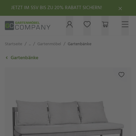
JETZT IM SSV BIS ZU 20% RABATT SICHERN!
/
/
/
Startseite
...
Gartenmöbel
Gartenbänke
Gartenbänke