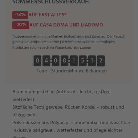
SOMMERSCHLUSSVERKAUF:
-13%
AUF FAST ALLES*
-20%
AUF CASA DOMA UND LIADOMO
*ausgenommen sind die Marken Biohort, Emu und Zumsteg. Der Rabatt
gilt nur bei Artikeln mit kurzer Lieferzeit und wird bei betroffenen
Produkten automatisch im Warenkorb abgezogen.
0
0
4
4
0
0
8
8
1
1
5
5
1
1
2
0
0
4
4
0
0
8
8
1
1
5
5
1
1
2
3
3
Tage
Stunden
Minuten
Sekunden
Aluminiumgestell in Anthrazit– leicht, rostfrei,
wetterfest
Sitzfläche Textilgewebe, Rücken Kordel – robust und
pflegeleicht
Polsterkissen aus Polyacryl – abnehmbar und waschbar
Inklusive perlgrauer, wetterfester und pflegeleichter