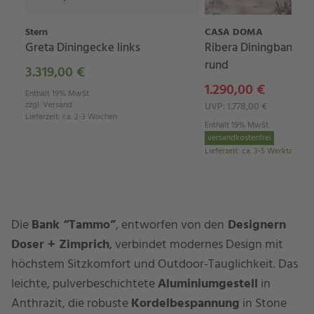
Stern
CASA DOMA
Greta Diningecke links
Ribera Diningbank L-
rund
3.319,00 €
1.290,00 €
Enthält 19% MwSt.
zzgl.
Versand
UVP: 1.778,00 €
Lieferzeit
:
ca. 2-3 Wochen
Enthält 19% MwSt.
versandkostenfrei
Lieferzeit
:
ca. 3-5 Werktage
Die
Bank “Tammo”
, entworfen von den
Designern
Doser + Zimprich
, verbindet modernes Design mit
höchstem Sitzkomfort und Outdoor-Tauglichkeit. Das
leichte, pulverbeschichtete
Aluminiumgestell
in
Anthrazit, die robuste
Kordelbespannung
in Stone