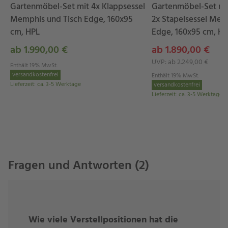
Gartenmöbel-Set mit 4x Klappsessel
Gartenmöbel-Set mit
Die Maße des Klappsessels “Memphis”
Memphis und Tisch Edge, 160x95
2x Stapelsessel Mem
cm, HPL
Edge, 160x95 cm, H
Breite: 63 cm
ab 1.990,00 €
ab 1.890,00 €
Tiefe: 70,6 cm
UVP: ab 2.249,00 €
Enthält 19% MwSt.
Höhe: 115 cm
versandkostenfrei
Enthält 19% MwSt.
Lieferzeit
Sitzhöhe: 45 cm
:
ca. 3-5 Werktage
versandkostenfrei
Lieferzeit
:
ca. 3-5 Werktage
Breite der Sitzfläche: 51,8 cm
Höhe der Armlehnen: 65,5 cm
Gewicht: 6,3 kg
Belastbarkeit: 150 kg
Fragen und Antworten (2)
Zu Ihrem Klappsessel “Memphis” passt
…
Der Verstellsessel “Memphis” lässt sich wunderbar mit
Wie viele Verstellpositionen hat die
den weiteren Möbeln der Gartenmöbelserie