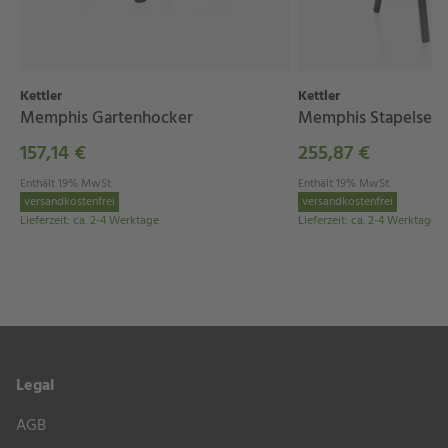
Kettler
Kettler
Memphis Gartenhocker
Memphis Stapelsess
157,14 €
255,87 €
Enthält 19% MwSt.
Enthält 19% MwSt.
versandkostenfrei
versandkostenfrei
Lieferzeit
:
ca. 2-4 Werktage
Lieferzeit
:
ca. 2-4 Werktage
Legal
AGB