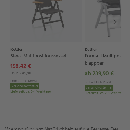
Kettler
Kettler
Sleek Multipositionssessel
Forma II Multipositio
klappbar
158,42 €
ab 239,90 €
UVP: 249,90 €
Enthält 19% MwSt.
Enthält 19% MwSt.
versandkostenfrei
versandkostenfrei
Lieferzeit
:
ca. 2-4 Werktage
Lieferzeit
:
ca. 2-4 Werktage
“Memphis” bringt Natürlichkeit auf die Terrasse. Der