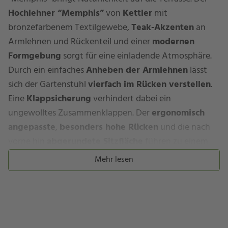
Hochlehner “Memphis”
von
Kettler
mit
bronzefarbenem Textilgewebe,
Teak-Akzenten
an
Armlehnen und Rückenteil und einer
modernen
Formgebung
sorgt für eine einladende Atmosphäre.
Durch ein einfaches
Anheben der Armlehnen
lässt
sich der Gartenstuhl
vierfach im Rücken verstellen
.
Eine
Klappsicherung
verhindert dabei ein
ungewolltes Zusammenklappen. Der
ergonomisch
angepasste
,
besonders hohe Rücken
und die nach
vorne hin
abgerundete Sitzfläche
führen zu einem
angenehmen Sitzkomfort. Und sollten Sie den
Mehr lesen
Verstellsessel einmal nicht benötigen, ist er im Nu
platzsparend zusammengeklappt
und weggeräumt.
Ihr Klappsessel “Memphis”…