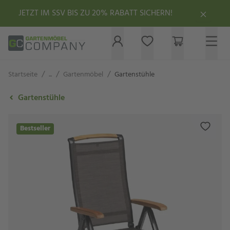
JETZT IM SSV BIS ZU 20% RABATT SICHERN!
/
/
/
Startseite
...
Gartenmöbel
Gartenstühle
Gartenstühle
Bestseller