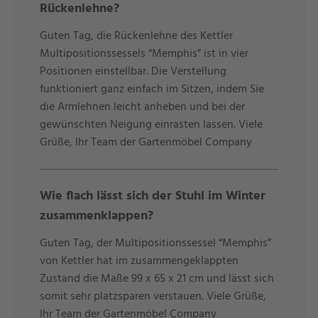
Rückenlehne?
“Memphis” kombinieren. Möchten Sie sich eine
komplette Essgruppe zusammenstellen, dann wäre
Guten Tag, die Rückenlehne des Kettler
Multipositionssessels “Memphis” ist in vier
der Kettler
Gartentisch “Edge”
eine gute Wahl. Sie
Positionen einstellbar. Die Verstellung
lieben die Teak-Akzente an Ihrem Gartensessel? Dann
funktioniert ganz einfach im Sitzen, indem Sie
entscheiden Sie sich einfach für eine
Teakholz-
die Armlehnen leicht anheben und bei der
Tischplatte
und kreieren Sie sich ein stilvolles
gewünschten Neigung einrasten lassen. Viele
Outdoor-Esszimmer. “Memphis” ist gut kombinierbar,
Grüße, Ihr Team der Gartenmöbel Company
achten Sie einfach auf die passende Gestellfarbe und
lassen Sie sich von unseren Vorschlägen weiter unten
(“Passende Produkte”) inspirieren! Unser Tipp: Der
Wie flach lässt sich der Stuhl im Winter
Gartenhocker der Serie ist perfekt für alle, die gern die
zusammenklappen?
Füße hochlegen.
Guten Tag, der Multipositionssessel “Memphis”
von Kettler hat im zusammengeklappten
Zubehör & Extras für “Memphis”
Zustand die Maße 99 x 65 x 21 cm und lässt sich
somit sehr platzsparen verstauen. Viele Grüße,
Der Gartenstuhl ist für den Einsatz im Freien konzipiert
Ihr Team der Gartenmöbel Company