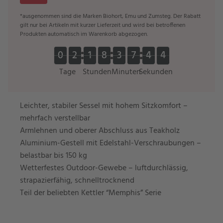
*ausgenommen sind die Marken Biohort, Emu und Zumsteg. Der Rabatt
gilt nur bei Artikeln mit kurzer Lieferzeit und wird bei betroffenen
Produkten automatisch im Warenkorb abgezogen.
0
0
2
2
1
1
8
8
3
3
7
7
4
4
4
0
0
2
2
1
1
8
8
3
3
7
7
4
4
4
5
5
Tage
Stunden
Minuten
Sekunden
Leichter, stabiler Sessel mit hohem Sitzkomfort –
mehrfach verstellbar
Armlehnen und oberer Abschluss aus Teakholz
Aluminium-Gestell mit Edelstahl-Verschraubungen –
belastbar bis 150 kg
Wetterfestes Outdoor-Gewebe – luftdurchlässig,
strapazierfähig, schnelltrocknend
Teil der beliebten Kettler “Memphis” Serie