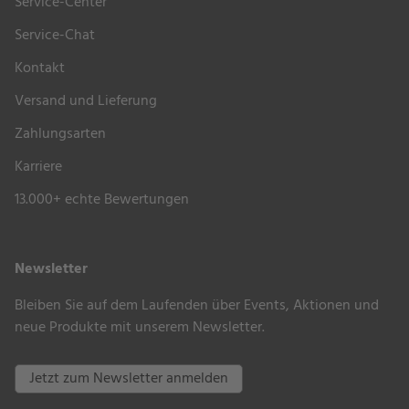
& Extras“
bequem auswählen.
Service-Center
Service-Chat
Kontakt
Versand und Lieferung
Zahlungsarten
Karriere
13.000+ echte Bewertungen
Newsletter
Bleiben Sie auf dem Laufenden über Events, Aktionen und
neue Produkte mit unserem Newsletter.
Jetzt zum Newsletter anmelden