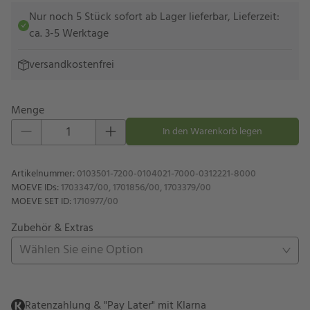
Nur noch 5 Stück sofort ab Lager lieferbar, Lieferzeit:
ca. 3-5 Werktage
versandkostenfrei
Menge
Eins hinzufügen
Eins entfernen
In den Warenkorb legen
Artikelnummer
:
0103501-7200-0104021-7000-0312221-8000
MOEVE IDs
:
1703347/00, 1701856/00, 1703379/00
MOEVE SET ID
:
1710977/00
Zubehör & Extras
Wählen Sie eine Option
Ratenzahlung & "Pay Later" mit Klarna