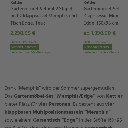
Kettler
Kettler
Gartenmöbel-Set mit 2 Stapel-
Gartenmöbel-Set mit
und 2 Klappsessel Memphis und
Klappsessel Memphis
Tisch Edge, Teak
Edge, 160x95 cm, HP
2.298,85 €
ab 1.990,00 €
Enthält 19% MwSt.
Enthält 19% MwSt.
versandkostenfrei
versandkostenfrei
Lieferzeit
:
ca. 3-5 Werktage
Lieferzeit
:
ca. 3-5 Werktage
Dank “Memphis” wird der Sommer supergemütlich!
Das
Gartenmöbel-Set “Memphis/Edge”
von
Kettler
bietet Platz für
vier Personen.
Es besteht aus
vier
klappbaren Multipositionssesseln “Memphis”
sowie einem
Gartentisch “Edge”
in der Größe 160×95