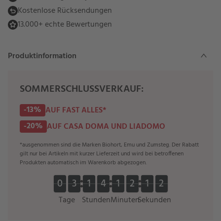
Kostenlose Rücksendungen
13.000+ echte Bewertungen
Produktinformation
SOMMERSCHLUSSVERKAUF:
-13%
AUF FAST ALLES*
-20%
AUF CASA DOMA UND LIADOMO
*ausgenommen sind die Marken Biohort, Emu und Zumsteg. Der Rabatt
gilt nur bei Artikeln mit kurzer Lieferzeit und wird bei betroffenen
Produkten automatisch im Warenkorb abgezogen.
0
0
3
3
1
1
4
4
1
1
2
2
1
1
1
0
0
3
3
1
1
4
4
1
1
2
2
1
1
2
1
2
Tage
Stunden
Minuten
Sekunden