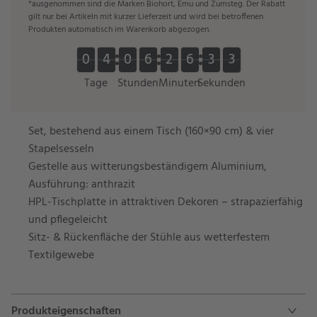
*ausgenommen sind die Marken Biohort, Emu und Zumsteg. Der Rabatt
gilt nur bei Artikeln mit kurzer Lieferzeit und wird bei betroffenen
Produkten automatisch im Warenkorb abgezogen.
0
0
4
4
0
0
6
6
2
2
6
6
3
3
3
0
0
4
4
0
0
6
6
2
2
6
6
3
3
4
3
4
Tage
Stunden
Minuten
Sekunden
Set, bestehend aus einem Tisch (160×90 cm) & vier
Stapelsesseln
Gestelle aus witterungsbeständigem Aluminium,
Ausführung: anthrazit
HPL-Tischplatte in attraktiven Dekoren – strapazierfähig
und pflegeleicht
Sitz- & Rückenfläche der Stühle aus wetterfestem
Textilgewebe
Produkteigenschaften