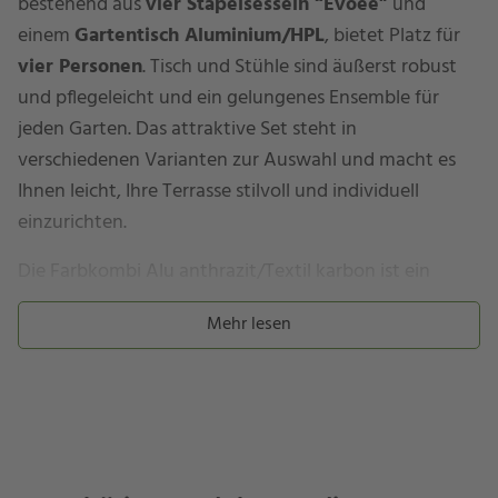
bestehend aus
vier Stapelsesseln “Evoee”
und
einem
Gartentisch Aluminium/HPL
, bietet Platz für
vier Personen
. Tisch und Stühle sind äußerst robust
und pflegeleicht und ein gelungenes Ensemble für
jeden Garten. Das attraktive Set steht in
verschiedenen Varianten zur Auswahl und macht es
Ihnen leicht, Ihre Terrasse stilvoll und individuell
einzurichten.
Die Farbkombi Alu anthrazit/Textil karbon ist ein
Klassiker aus dem Hause Stern. Je nach
Mehr lesen
Lichtverhältnissen können die Farbtöne auf den
Abbildungen variieren. Das Textilgewebe in der Farbe
Karbon hat eine etwas stärkere Struktur.
Ihr Gartenmöbel-Set “Evoee” …