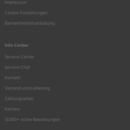
Impressum
Übrigens finden Sie das Set bei uns im Shop auch in
Cookie-Einstellungen
anderen Gestellfarben
und mit weiteren attraktiven
Barrierefreiheitserklärung
Tischplattendekoren. Wir haben diese Sets unter
“Ähnliche Produkte” für Sie verlinkt.
Info Center
Service-Center
Service-Chat
Kontakt
Versand und Lieferung
Zahlungsarten
Karriere
13.000+ echte Bewertungen