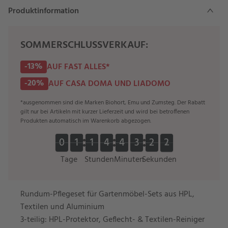
Produktinformation
SOMMERSCHLUSSVERKAUF:
-13%
AUF FAST ALLES*
-20%
AUF CASA DOMA UND LIADOMO
*ausgenommen sind die Marken Biohort, Emu und Zumsteg. Der Rabatt
gilt nur bei Artikeln mit kurzer Lieferzeit und wird bei betroffenen
Produkten automatisch im Warenkorb abgezogen.
0
0
1
1
1
1
4
4
4
4
3
3
1
2
0
0
1
1
1
1
4
4
4
4
3
3
2
2
3
3
2
1
Tage
Stunden
Minuten
Sekunden
Rundum-Pflegeset für Gartenmöbel-Sets aus HPL,
Textilen und Aluminium
3-teilig: HPL-Protektor, Geflecht- & Textilen-Reiniger