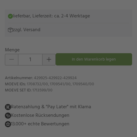
lieferbar, Lieferzeit: ca. 2-4 Werktage
zzgl.
Versand
Menge
Eins hinzufügen
Eins entfernen
In den Warenkorb legen
Artikelnummer
:
429925-429922-429924
MOEVE IDs
:
1708732/00, 1709541/00, 1709540/00
MOEVE SET ID
:
1713599/00
Ratenzahlung & "Pay Later" mit Klarna
Kostenlose Rücksendungen
13.000+ echte Bewertungen