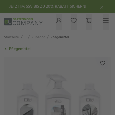
JETZT IM SSV BIS ZU 20% RABATT SICHERN!
/
/
/
Startseite
...
Zubehör
Pflegemittel
Pflegemittel