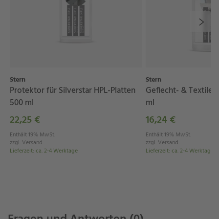
Umweltfreundlich, auf Wasserbasis hergestellt
Geflecht- & Textilen-Reiniger:
Effizientes Reinigen von
Emissionsverschmutzungen und Flecken
Verlängert die Flexibilität des Materials und
sorgt für langen Farberhalt
Stern
Stern
Nicht schäumender Sprühreiniger
Protektor für Silverstar HPL-Platten
Geflecht- & Textilen
Umweltfreundlich, auf Wasserbasis hergestellt
500 ml
ml
Aluminium Reiniger & Protektor:
22,25 €
16,24 €
Entfernt Schmutz, Flecken und
Enthält 19% MwSt.
Enthält 19% MwSt.
Korrosionsrückstände
zzgl.
Versand
zzgl.
Versand
Lieferzeit
:
ca. 2-4 Werktage
Lieferzeit
:
ca. 2-4 Werktage
Schützt vor Umwelteinflüssen, nur 30 Sekunden
Einwirkzeit
Auch für Aluguss und pulverbeschichteten
Edelstahl geeignet
Umweltfreundlich, auf Wasserbasis hergestellt