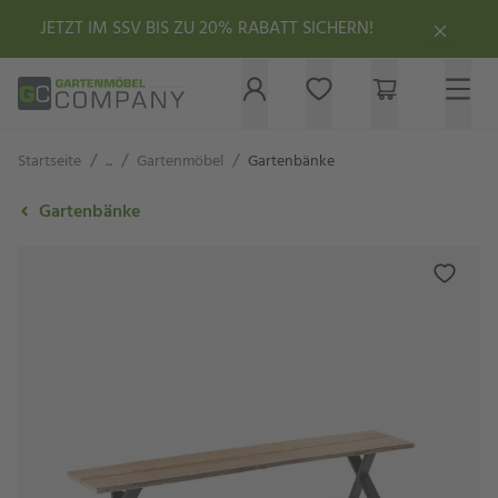
JETZT IM SSV BIS ZU 20% RABATT SICHERN!
/
/
/
Startseite
...
Gartenmöbel
Gartenbänke
Gartenbänke