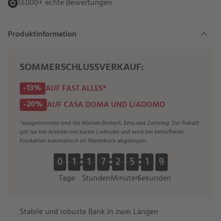
13.000+ echte Bewertungen
Produktinformation
SOMMERSCHLUSSVERKAUF:
-13%
AUF FAST ALLES*
-20%
AUF CASA DOMA UND LIADOMO
*ausgenommen sind die Marken Biohort, Emu und Zumsteg. Der Rabatt
gilt nur bei Artikeln mit kurzer Lieferzeit und wird bei betroffenen
Produkten automatisch im Warenkorb abgezogen.
9
0
0
1
1
1
1
7
7
2
2
5
5
1
1
8
8
0
0
1
1
1
1
7
7
2
2
5
5
1
1
9
Tage
Stunden
Minuten
Sekunden
Stabile und robuste Bank in zwei Längen