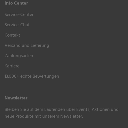
Empfohlene Bankauflagen und Pflegemittel können
Info Center
Sie weiter oben unter
„Zubehör & Extras“
bequem
Service-Center
auswählen.
Service-Chat
Kontakt
Versand und Lieferung
Zahlungsarten
Karriere
13.000+ echte Bewertungen
Newsletter
Bleiben Sie auf dem Laufenden über Events, Aktionen und
neue Produkte mit unserem Newsletter.