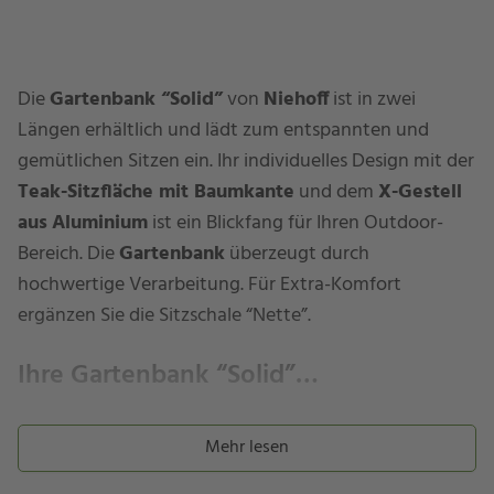
Die
Gartenbank “Solid”
von
Niehoff
ist in zwei
Längen erhältlich und lädt zum entspannten und
gemütlichen Sitzen ein. Ihr individuelles Design mit der
Teak-Sitzfläche mit Baumkante
und dem
X-Gestell
aus
Aluminium
ist ein Blickfang für Ihren Outdoor-
Bereich. Die
Gartenbank
überzeugt durch
hochwertige Verarbeitung. Für Extra-Komfort
ergänzen Sie die Sitzschale “Nette”.
Ihre Gartenbank “Solid”…
besitzt ein
Untergestell (X-Fuß)
aus
Mehr lesen
pulverbeschichtetem Aluminium in anthrazit
.
Aluminium überzeugt durch
Leichtigkeit
,
Stabilität