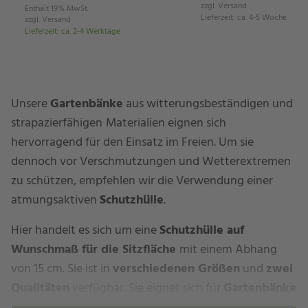
zzgl.
Versand
Enthält 19% MwSt.
Lieferzeit
:
ca. 4-5 Wochen
zzgl.
Versand
Lieferzeit
:
ca. 2-4 Werktage
Unsere
Gartenbänke
aus witterungsbeständigen und
strapazierfähigen
Materialien eignen sich
hervorragend für den Einsatz im Freien. Um sie
dennoch vor Verschmutzungen und Wetterextremen
zu schützen, empfehlen wir die Verwendung einer
atmungsaktiven
Schutzhülle
.
Hier handelt es sich um eine
Schutzhülle auf
Wunschmaß für die Sitzfläche
mit einem Abhang
von 15 cm. Sie ist in
verschiedenen Größen
und
zwei
Qualitäten
verfügbar. Sie eignet sich für
Gartenbänke
ohne Rückenlehne.
Die Schutzhülle ist mit einem