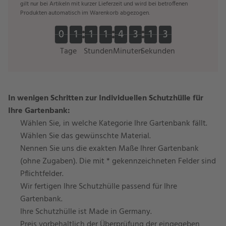
gilt nur bei Artikeln mit kurzer Lieferzeit und wird bei betroffenen
Produkten automatisch im Warenkorb abgezogen.
0
0
1
1
1
1
1
1
4
4
3
3
1
1
2
0
0
1
1
1
1
1
1
4
4
3
3
1
1
3
3
2
Tage
Stunden
Minuten
Sekunden
In wenigen Schritten zur Individuellen Schutzhülle für
Ihre Gartenbank:
Wählen Sie, in welche Kategorie Ihre Gartenbank fällt.
Wählen Sie das gewünschte Material.
Nennen Sie uns die exakten Maße Ihrer Gartenbank
(ohne Zugaben). Die mit * gekennzeichneten Felder sind
Pflichtfelder.
Wir fertigen Ihre Schutzhülle passend für Ihre
Gartenbank.
Ihre Schutzhülle ist Made in Germany.
Preis vorbehaltlich der Überprüfung der eingegeben