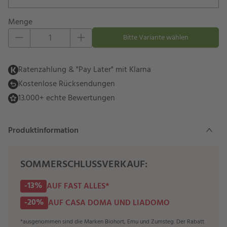
Menge
Eins hinzufügen
Eins entfernen
Bitte Variante wählen
Ratenzahlung & "Pay Later" mit Klarna
Kostenlose Rücksendungen
13.000+ echte Bewertungen
Produktinformation
SOMMERSCHLUSSVERKAUF:
-13%
AUF FAST ALLES*
-20%
AUF CASA DOMA UND LIADOMO
*ausgenommen sind die Marken Biohort, Emu und Zumsteg. Der Rabatt