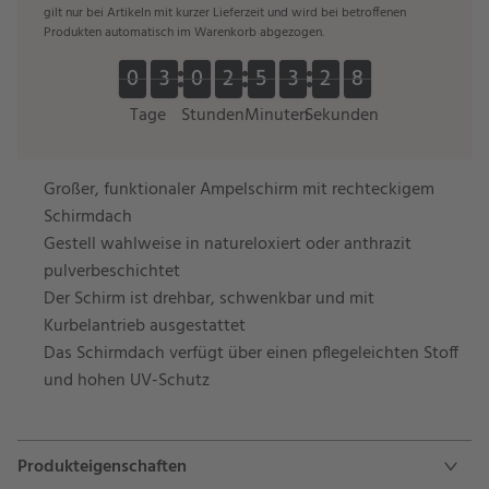
gilt nur bei Artikeln mit kurzer Lieferzeit und wird bei betroffenen
Produkten automatisch im Warenkorb abgezogen.
0
0
3
3
0
0
2
2
5
5
3
3
2
2
7
0
0
3
3
0
0
2
2
5
5
3
3
2
2
8
8
7
Tage
Stunden
Minuten
Sekunden
Großer, funktionaler Ampelschirm mit rechteckigem
Schirmdach
Gestell wahlweise in natureloxiert oder anthrazit
pulverbeschichtet
Der Schirm ist drehbar, schwenkbar und mit
Kurbelantrieb ausgestattet
Das Schirmdach verfügt über einen pflegeleichten Stoff
und hohen UV-Schutz
Produkteigenschaften