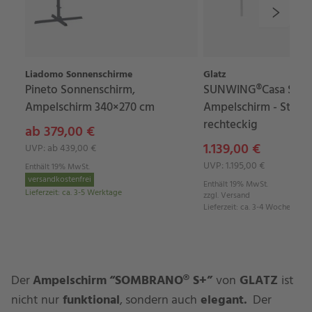
Liadomo Sonnenschirme
Glatz
Pineto Sonnenschirm,
SUNWING®Casa Sonn
Ampelschirm 340×270 cm
Ampelschirm - Stoffkl
rechteckig
ab 379,00 €
1.139,00 €
UVP: ab 439,00 €
UVP: 1.195,00 €
Enthält 19% MwSt.
versandkostenfrei
Enthält 19% MwSt.
Lieferzeit
:
ca. 3-5 Werktage
zzgl.
Versand
Lieferzeit
:
ca. 3-4 Wochen
Der
Ampelschirm
“SOMBRANO® S+”
von
GLATZ
ist
nicht nur
funktional
, sondern auch
elegant.
Der