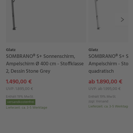
Polyacryl
und hat durch seine komplett
durchgefärbte Faser ausgezeichnete Eigenschaften. Es
ist
schmutz- und wasserabweisend, pflegeleicht,
ölabstoßend
und ist mit Teflon® oder Scotchgard®
beschichtet. Das Schirmdach hat eine
hervorragende Lichtechtheit
(Stufe 7-8). Damit ist
Glatz
Glatz
SOMBRANO® S+ Sonnenschirm,
SOMBRANO® S+ Son
Ihr Schirm
ausgezeichnet
gegen ein Verblassen durch
Ampelschirm Ø 400 cm - Stoffklasse
Ampelschirm - Stoffk
intensive Sonneneinstrahlung
geschützt
. Alle
2, Dessin Stone Grey
quadratisch
Schirmstoffbezüge sind mit einem UPF von 50
1.490,00 €
ab 1.890,00 €
ausgezeichnet. Zudem garantiert GLATZ mit dem
UVP: 1.895,00 €
UVP: ab 1.995,00 €
Prüflabel “UV-Protection”
zusätzlich den
maximalen
Enthält 19% MwSt.
Enthält 19% MwSt.
UV-Schutz
von mehr als 98 Prozent.
zzgl.
Versand
versandkostenfrei
Lieferzeit
:
ca. 3-5 Werktage
Lieferzeit
:
ca. 3-5 Werktage
Hinweis: Unter Laborbedingungen liegt die
maximale Windbelastung, abhängig von der
Schirm-Variante, bei 35 km/h. Bei auffrischendem