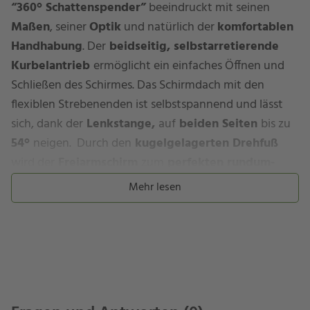
“360° Schattenspender”
beeindruckt mit seinen
Maßen
, seiner
Optik
und natürlich der
komfortablen
Handhabung
. Der
beidseitig, selbstarretierende
Kurbelantrieb
ermöglicht ein einfaches Öffnen und
Schließen des Schirmes. Das Schirmdach mit den
flexiblen Strebenenden ist selbstspannend und lässt
sich, dank der
Lenkstange,
auf
beiden Seiten
bis zu
54°
neigen. Durch den
kugelgelagerten Drehfuß
wird der
Freiarmschirm
zum
perfekten rundum-
Schattenspender.
Somit ist er auch ideal zur
Mehr lesen
Beschattung größerer Terrassen- oder Gartenbereiche
geeignet. Für das
rechteckige
Schirm-Modell
“SOMBRANO® S+
” steht Ihnen eine
nahezu
unerschöpfliche
Auswahl
an
Farben
in der
Stoffklasse 5
zur Verfügung. Wählen Sie zusätzlich
zwischen
zwei
unterschiedlichen
Gestellen
, um sich