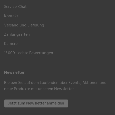
®
S+”:
“SOMBRANO
Service-Chat
Kontakt
Durchmesser Mast: 6,6 x 9,5 cm
Versand und Lieferung
Durchgangshöhe: 210 cm
Gesamthöhe: 300 cm
Zahlungsarten
Nettogewicht: 33,2 kg
Karriere
Bruttogewicht: 42,7 kg
13.000+ echte Bewertungen
Zusätzliche Maßangaben finden Sie im
Produktblatt.
Zubehör & Extras
Newsletter
Bleiben Sie auf dem Laufenden über Events, Aktionen und
Zur Befestigung Ihres Freiarmschimes können Sie
neue Produkte mit unserem Newsletter.
einen
Sockel M4
(
Ständerkreuz mit einlegbaren
Gartenplatten und optionalen Rollen)
oder
Jetzt zum Newsletter anmelden
alternativ eine
Bodenhülse
mit entsprechendem
Zubehör wählen. Seitens des Herstellers wird ein