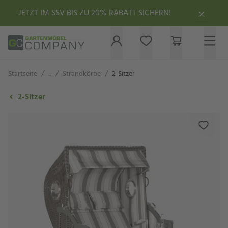
JETZT IM SSV BIS ZU 20% RABATT SICHERN!
/
/
/
Startseite
...
Strandkörbe
2-Sitzer
2-Sitzer