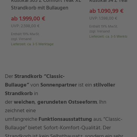
Rustikal 305 Z Comfort Teak XL
Rustikal 34 Z Teak X
Strandkorb mit Bullaugen
ab 1.090,99 €
ab 1.999,00 €
UVP: 1.598,00 €
UVP: 2.598,00 €
Enthält 19% MwSt.
zzgl.
Versand
Enthält 19% MwSt.
Lieferzeit
:
ca. 3-5 Werktage
zzgl.
Versand
Lieferzeit
:
ca. 3-5 Werktage
Der
Strandkorb “Classic-
Bullauge”
von
Sonnenpartner
ist ein
stilvoller
Strandkorb
in
der
weichen
,
gerundeten Ostseeform
. Ihn
zeichnet eine
umfangreiche
Funktionsausstattung
aus. “Classic-
Bullauge” bietet Sofort-Komfort-Qualität. Der
Strandkorb ist kein Selbstbausatz, sondern ein sehr