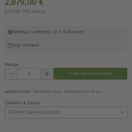
2.879,00 €
Enthält 19% MwSt.
lieferbar, Lieferzeit: ca. 3-4 Wochen
zzgl.
Versand
Menge
Eins hinzufügen
Eins entfernen
In den Warenkorb legen
Artikelnummer
:
70823302-classic-halblieger-ksa-18-uno
Zubehör & Extras
Wählen Sie eine Option