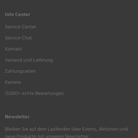
Bullaugen aus Acryl
Info Center
Geflochtene Zopfleiste am Oberkorb
–
dekoratives Detail für elegante Optik
Service-Center
Ausklappbare Sonnenmarkise mit stabilem
Service-Chat
Alubügel
– sorgt für flexiblen Sonnenschutz,
Kontakt
einfach zu handhaben
Zwei Haubengriffe zur einfachen Verstellung
Versand und Lieferung
des Oberkorbs
– ermöglicht eine bequeme
Zahlungsarten
Anpassung der Rückenlehne ohne Aufwand
Karriere
Klassische Lochverstellung
zur einfachen und
stabilen Neigungsverstellung sowie hochwertigen
13.000+ echte Bewertungen
Edelstahlbeschlägen
Gepolsterte Armlehnen
– bieten zusätzlichen
Newsletter
Komfort und entlasten die Arme beim Sitzen und
Liegen
Bleiben Sie auf dem Laufenden über Events, Aktionen und
Zwei Seitentische mit gerundeten Ecken
–
neue Produkte mit unserem Newsletter.