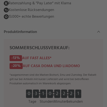
Ratenzahlung & "Pay Later" mit Klarna
Kostenlose Rücksendungen
13.000+ echte Bewertungen
Produktinformation
SOMMERSCHLUSSVERKAUF:
-13%
AUF FAST ALLES*
-20%
AUF CASA DOMA UND LIADOMO
*ausgenommen sind die Marken Biohort, Emu und Zumsteg. Der Rabatt
gilt nur bei Artikeln mit kurzer Lieferzeit und wird bei betroffenen
Produkten automatisch im Warenkorb abgezogen.
0
0
3
3
1
1
0
0
2
2
2
2
2
2
0
1
0
0
3
3
1
1
0
0
2
2
2
2
2
2
1
0
Tage
Stunden
Minuten
Sekunden