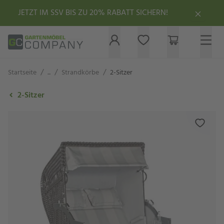
JETZT IM SSV BIS ZU 20% RABATT SICHERN!
/
/
/
Startseite
...
Strandkörbe
2-Sitzer
2-Sitzer