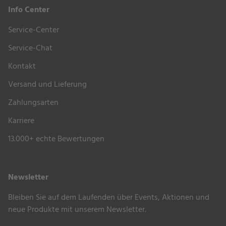
Strandkorbs “Classic”
Info Center
Geflochtene Zopfleiste am Oberkorb
–
Service-Center
dekoratives Detail für elegante Optik
Service-Chat
Ausklappbare Sonnenmarkise mit stabilem
Kontakt
Alubügel
– sorgt für flexiblen Sonnenschutz,
einfach zu handhaben
Versand und Lieferung
Zwei Haubengriffe zur einfachen Verstellung
Zahlungsarten
des Oberkorbs
– ermöglicht eine bequeme
Karriere
Anpassung der Rückenlehne ohne Aufwand
Klassische Lochverstellung
zur einfachen und
13.000+ echte Bewertungen
stabilen Neigungsverstellung sowie hochwertigen
Edelstahlbeschlägen
Newsletter
Gepolsterte Armlehnen
– bieten zusätzlichen
Komfort und entlasten die Arme beim Sitzen und
Bleiben Sie auf dem Laufenden über Events, Aktionen und
Liegen
neue Produkte mit unserem Newsletter.
Zwei Seitentische mit gerundeten Ecken
–