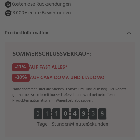
Kostenlose Rücksendungen
13.000+ echte Bewertungen
Produktinformation
SOMMERSCHLUSSVERKAUF:
-13%
AUF FAST ALLES*
-20%
AUF CASA DOMA UND LIADOMO
*ausgenommen sind die Marken Biohort, Emu und Zumsteg. Der Rabatt
gilt nur bei Artikeln mit kurzer Lieferzeit und wird bei betroffenen
Produkten automatisch im Warenkorb abgezogen.
0
0
1
1
1
1
0
0
4
4
9
9
3
3
8
9
0
0
1
1
1
1
0
0
4
4
9
9
3
3
8
9
Tage
Stunden
Minuten
Sekunden