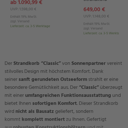
ab 1.090,99 €
649,00 €
UVP: 1.598,00 €
UVP: 1.148,00 €
Enthält 19% MwSt.
zzgl.
Versand
Enthält 19% MwSt.
Lieferzeit
:
ca. 3-5 Werktage
zzgl.
Versand
Lieferzeit
:
ca. 3-5 Werktage
Der
Strandkorb “Classic”
von
Sonnenpartner
vereint
stilvolles Design mit höchstem Komfort. Dank
seiner
sanft gerundeten Ostseeform
strahlt er eine
besondere Gemütlichkeit aus. Der
“Classic”
überzeugt
mit einer
umfangreichen Funktionsausstattung
und
bietet Ihnen
sofortigen Komfort
. Dieser Strandkorb
wird
nicht als Bausatz
geliefert, sondern
kommt
komplett montiert
zu Ihnen. Gefertigt
aus
robusten Konstruktionshölzern
und mit