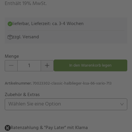
Enthält 19% MwSt.
lieferbar, Lieferzeit: ca. 3-4 Wochen
zzgl.
Versand
Menge
Eins hinzufügen
Eins entfernen
In den Warenkorb legen
Artikelnummer
:
70023302-classic-halblieger-ksa-66-vario-713
Zubehör & Extras
Wählen Sie eine Option
Ratenzahlung & "Pay Later" mit Klarna