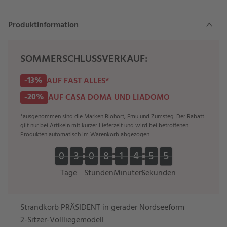
Produktinformation
SOMMERSCHLUSSVERKAUF:
-13%
AUF FAST ALLES*
-20%
AUF CASA DOMA UND LIADOMO
*ausgenommen sind die Marken Biohort, Emu und Zumsteg. Der Rabatt
gilt nur bei Artikeln mit kurzer Lieferzeit und wird bei betroffenen
Produkten automatisch im Warenkorb abgezogen.
0
0
3
3
0
0
8
8
1
1
4
4
5
5
4
5
0
0
3
3
0
0
8
8
1
1
4
4
5
5
5
4
Tage
Stunden
Minuten
Sekunden
Strandkorb PRÄSIDENT in gerader Nordseeform
2-Sitzer-Vollliegemodell