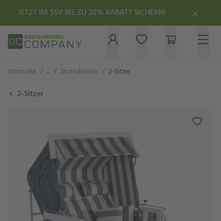
JETZT IM SSV BIS ZU 20% RABATT SICHERN!
/
/
/
Startseite
...
Strandkörbe
2-Sitzer
2-Sitzer