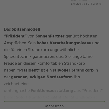
Lieferzeit
:
ca. 3-4 Wochen
Das
Spitzenmodell
“Präsident”
von
SonnenPartner
genügt höchsten
Ansprüchen. Sein
hohes Verarbeitungsniveau
und
die für einen Strandkorb ungewöhnliche
Spitzentechnik garantieren, dass Sie lange Jahre
Freude an diesem komfortablen Strandkorb
haben.
“Präsident”
ist ein
stilvoller Strandkorb
in
der
geraden
,
eckigen Nordseeform
. Ihn
zeichnet eine
umfangreiche
Funktionsausstattung
aus. “Präsident”
bietet Sofort-Komfort-Qualität. Der Strandkorb ist
kein Selbstbausatz, sondern ein sehr solider, aus
Mehr lesen