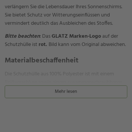
verlängern Sie die Lebensdauer Ihres Sonnenschirms.
Sie bietet Schutz vor Witterungseinflüssen und
vermindert deutlich das Ausbleichen des Stoffes.
Bitte beachten
: Das
GLATZ Marken-Logo
auf der
Schutzhülle ist
rot.
Bild kann vom Original abweichen.
Materialbeschaffenheit
Die Schutzhülle aus 100% Polyester ist mit einem
Reißverschluss sowie einem zusammenschraubbaren
Stab (4-teilig) ausgestattet. Sie besteht aus einem
Mehr lesen
stabilen, aber dennoch leichten und reißfestem
Polyestergewebe, welches mit einem
Lichtechtheitfaktor von 6 besonders resistent gegen
das Einwirken von UV- und Sonnenstrahlen ist. Eine
Polyurethan-Beschichtung in der Hüllen-Innenseite