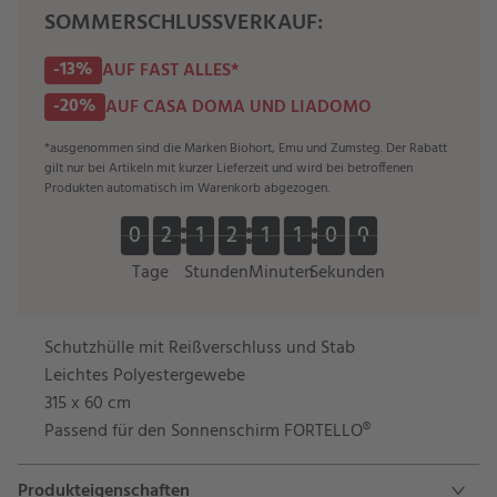
SOMMERSCHLUSSVERKAUF:
-13%
AUF FAST ALLES*
-20%
AUF CASA DOMA UND LIADOMO
*ausgenommen sind die Marken Biohort, Emu und Zumsteg. Der Rabatt
gilt nur bei Artikeln mit kurzer Lieferzeit und wird bei betroffenen
Produkten automatisch im Warenkorb abgezogen.
0
0
2
2
1
1
2
2
1
1
1
1
0
0
0
0
0
2
2
1
1
2
2
1
1
1
1
0
0
0
1
1
Tage
Stunden
Minuten
Sekunden
Schutzhülle mit Reißverschluss und Stab
Leichtes Polyestergewebe
315 x 60 cm
Passend für den Sonnenschirm FORTELLO®
Produkteigenschaften