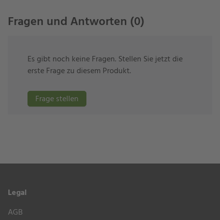
schützt den Schirm vor Feuchtigkeit von außen.
Fragen und Antworten (0)
Die Hülle hat folgendes Maß:
Es gibt noch keine Fragen. Stellen Sie jetzt die
erste Frage zu diesem Produkt.
315 x 60 cm
Frage stellen
Legal
AGB