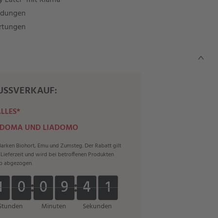
 Later" mit Klarna
ndungen
rtungen
SSVERKAUF:
ALLES*
 DOMA UND LIADOMO
rken Biohort, Emu und Zumsteg. Der Rabatt gilt
r Lieferzeit und wird bei betroffenen Produkten
b abgezogen.
1
1
0
0
0
0
9
9
4
4
0
9
1
1
0
0
0
0
9
9
4
4
0
9
Stunden
Minuten
Sekunden