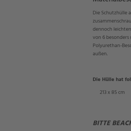
Die Schutzhülle 
zusammenschraubb
dennoch leichten
von 6 besonders 
Polyurethan-Besc
außen.
Die Hülle hat f
213 x 85 cm
BITTE BEACH