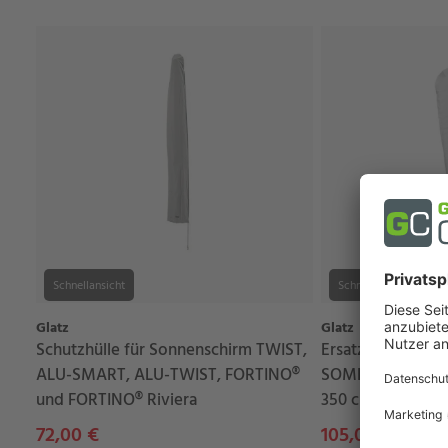
Schnellansicht
Schnellansicht
Glatz
Glatz
Schutzhülle für Sonnenschirm TWIST,
Ersatz-Schutzhül
ALU-SMART, ALU-TWIST, FORTINO®
SOMBRANO®S+ u
und FORTINO® Riviera
350 cm, 300x300
72,00 €
105,00 €