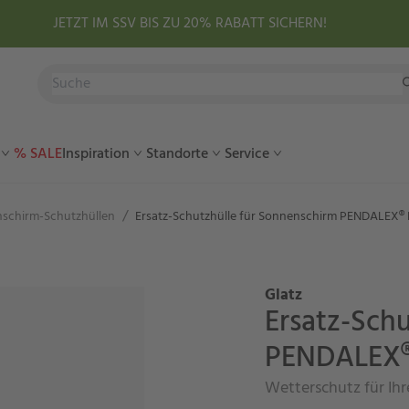
JETZT IM SSV BIS ZU 20% RABATT SICHERN!
% SALE
Inspiration
Standorte
Service
/
schirm-Schutzhüllen
Ersatz-Schutzhülle für Sonnenschirm PENDALEX®
Glatz
Ersatz-Sch
PENDALEX®
Wetterschutz für Ih