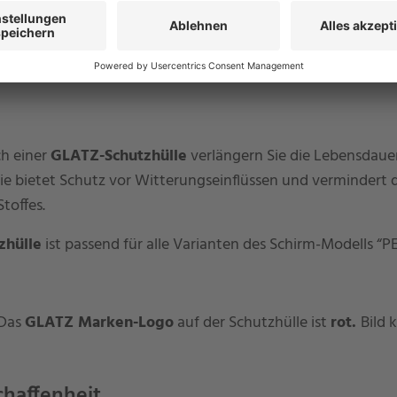
Enthält 19% MwSt.
zzgl.
Versand
z
Lieferzeit
:
ca. 2-4 Werktage
L
age
h einer
GLATZ-Schutzhülle
verlängern Sie die Lebensdauer
ie bietet Schutz vor Witterungseinflüssen und vermindert d
toffes.
zhülle
ist passend für alle Varianten des Schirm-Modells 
 Das
GLATZ Marken-Logo
auf der Schutzhülle ist
rot.
Bild 
chaffenheit