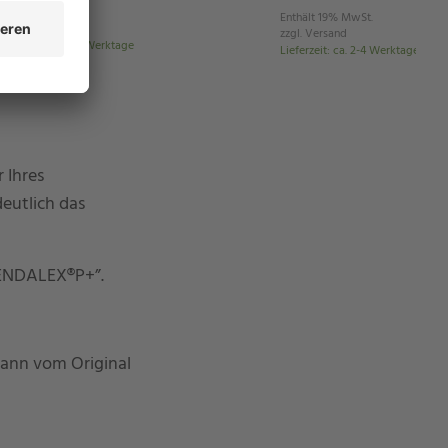
Enthält 19% MwSt.
Enthält 19% MwSt.
zgl.
Versand
zzgl.
Versand
ieferzeit
:
ca. 2-4 Werktage
Lieferzeit
:
ca. 2-4 Werktage
 Ihres
eutlich das
“PENDALEX®P+”.
kann vom Original