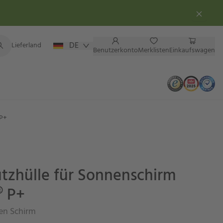
DE
Lieferland
Benutzerkonto
Merklisten
Einkaufswagen
 P+
utzhülle für Sonnenschirm
 P+
ren Schirm