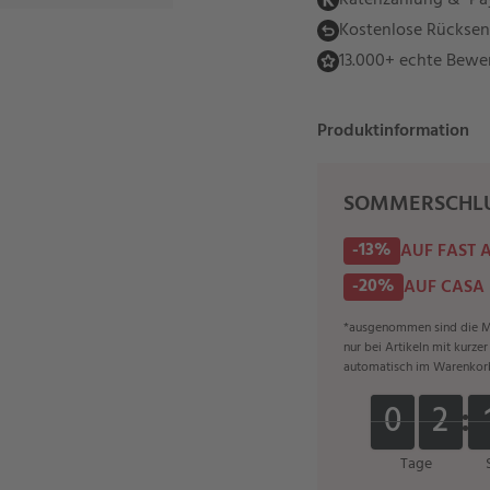
Ratenzahlung & "Pay
Kostenlose Rückse
13.000+ echte Bewe
Produktinformation
SOMMERSCHLU
-13%
AUF FAST 
-20%
AUF CASA
*ausgenommen sind die Ma
nur bei Artikeln mit kurze
automatisch im Warenkor
0
0
2
2
0
0
2
2
Tage