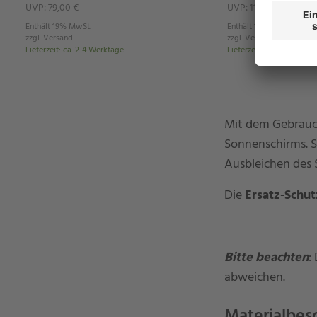
UVP: 79,00 €
UVP: 115,00 €
Enthält 19% MwSt.
Enthält 19% MwSt.
zzgl.
Versand
zzgl.
Versand
Lieferzeit
:
ca. 2-4 Werktage
Lieferzeit
:
ca. 2-4 Werkt
Mit dem Gebrauc
Sonnenschirms. S
Ausbleichen des S
Die
Ersatz-Schut
Bitte beachten
:
abweichen.
Materialbes