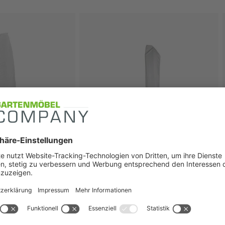
alle Varianten in der Schnellansicht
Knirps
le für Sonnenschirm
Knirps Schutzhülle für Sonnenschirm
nd FORTANO® Ø
PENDULAR
 cm
89,00 €
UVP: 99,00 €