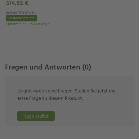
514,82 €
Die Maße Ihrer Schutzhülle
Enthält 19% MwSt.
versandkostenfrei
Länge: ca. 160 cm
Lieferzeit
:
ca. 3-5 Werktage
Breite: ca. 68 cm
Höhe: ca. 116 cm
Die Schutzhülle passt zu
Fragen und Antworten (0)
Relaxliege “Balance”
Es gibt noch keine Fragen. Stellen Sie jetzt die
erste Frage zu diesem Produkt.
Frage stellen