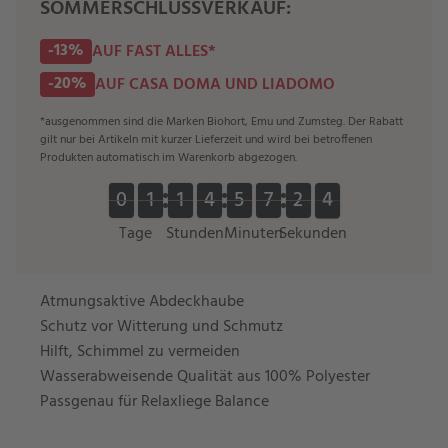
SOMMERSCHLUSSVERKAUF:
-13%
AUF FAST ALLES*
-20%
AUF CASA DOMA UND LIADOMO
*ausgenommen sind die Marken Biohort, Emu und Zumsteg. Der Rabatt
gilt nur bei Artikeln mit kurzer Lieferzeit und wird bei betroffenen
Produkten automatisch im Warenkorb abgezogen.
0
0
1
1
1
1
4
4
5
5
7
7
2
2
3
0
0
1
1
1
1
4
4
5
5
7
7
2
2
4
4
3
Tage
Stunden
Minuten
Sekunden
Atmungsaktive Abdeckhaube
Schutz vor Witterung und Schmutz
Hilft, Schimmel zu vermeiden
Wasserabweisende Qualität aus 100% Polyester
Passgenau für Relaxliege Balance