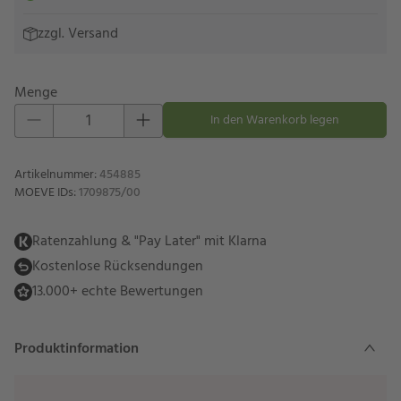
zzgl.
Versand
Menge
Eins hinzufügen
Eins entfernen
In den Warenkorb legen
Artikelnummer
:
454885
MOEVE IDs
:
1709875/00
Ratenzahlung & "Pay Later" mit Klarna
Kostenlose Rücksendungen
13.000+ echte Bewertungen
Produktinformation