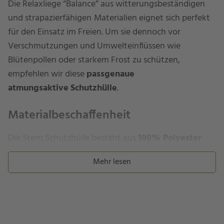
Die Relaxliege “Balance” aus witterungsbeständigen
und strapazierfähigen
Materialien eignet sich perfekt
für den Einsatz im Freien. Um sie dennoch vor
Verschmutzungen und Umwelteinflüssen wie
Blütenpollen oder starkem Frost zu schützen,
empfehlen wir diese
passgenaue
atmungsaktive
Schutzhülle
.
Materialbeschaffenheit
Die Stern Schutzhülle besteht aus
100% Polyester
2
(160 g/m
)
und ist mit einer besonderen
PU-
Mehr lesen
Beschichtung
versehen. Sie bietet aufgrund ihrer
Materialbeschaffenheit
optimalen Wetterschutz:
Das
Obermaterial hält einer
Wassersäule bis zu 800
2
mm
stand, d. h. das Gewebe
ist
wasserabweisend
, darüber