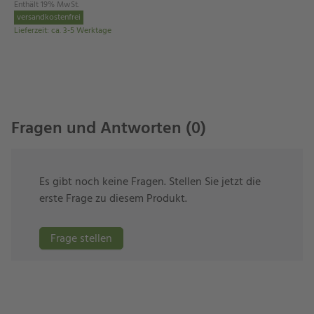
Enthält 19% MwSt.
Atmosphäre. Sie erhalten den Beistelltisch “Allround”
versandkostenfrei
Lieferzeit
:
ca. 3-5 Werktage
in zahlreichen Farbkombinationen.
Kurze Farben-Info:
Die Gestellfarbe
Graphit
ist heller
als die Gestellfarbe
Anthrazit
.
Die Maße Ihres Beistelltisches
Fragen und Antworten (0)
“Allround”
Länge: 110,5 cm
Es gibt noch keine Fragen. Stellen Sie jetzt die
Breite: 60 cm
erste Frage zu diesem Produkt.
Höhe: 45 cm
Gewicht: 16,7 kg
Frage stellen
Profilstärke Rahmen/Tischbeine: 6 x 2 cm
Höhe Verstellgleiter: 0,5 cm