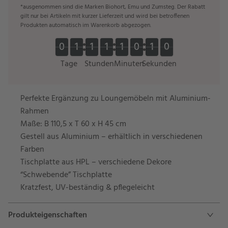
*ausgenommen sind die Marken Biohort, Emu und Zumsteg. Der Rabatt
gilt nur bei Artikeln mit kurzer Lieferzeit und wird bei betroffenen
Produkten automatisch im Warenkorb abgezogen.
0
0
1
1
1
1
1
1
1
1
0
0
1
1
0
0
0
1
1
1
1
1
1
1
1
0
0
1
1
0
1
1
Tage
Stunden
Minuten
Sekunden
Perfekte Ergänzung zu Loungemöbeln mit Aluminium-
Rahmen
Maße: B 110,5 x T 60 x H 45 cm
Gestell aus Aluminium – erhältlich in verschiedenen
Farben
Tischplatte aus HPL – verschiedene Dekore
“Schwebende” Tischplatte
Kratzfest, UV-beständig & pflegeleicht
Produkteigenschaften