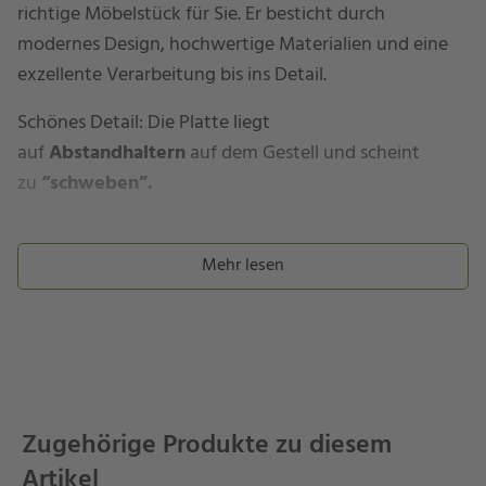
richtige Möbelstück für Sie. Er besticht durch
modernes Design, hochwertige Materialien und eine
exzellente Verarbeitung bis ins Detail.
Schönes Detail: Die Platte liegt
auf
Abstandhaltern
auf dem Gestell und scheint
zu
“schweben”.
Ihr Beistelltisch “Allround”…
Mehr lesen
besitzt ein Gestell aus
robustem
Aluminium
–
erhältlich in
verschiedenen Farben.
Pulverbeschichtetes Aluminium ist
korrosionsbeständig
, pflegeleicht und stabil.
Die
Tischplatte
ist aus
HPL
(High Pressure Laminate).
Zugehörige Produkte zu diesem
Bei Stern heißt dieses Material “Silverstar”. Tischplatten
Artikel