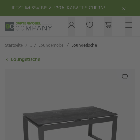
JETZT IM SSV BIS ZU 20% RABATT SICHERN!
/
/
/
Startseite
...
Loungemöbel
Loungetische
Loungetische