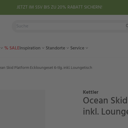
JETZT IM SSV BIS ZU 20% RABATT SICHERN!
% SALE
Inspiration
Standorte
Service
an Skid Platform Eckloungeset 6-tlg. inkl. Loungetisch
Kettler
Ocean Skid 
inkl. Loung