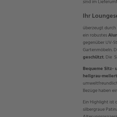
sind im Lieferum
Ihr Lounges
überzeugt durch Q
ein robustes
Alu
gegenüber UV-Str
Gartenmöbeln. Du
geschützt
. Die 
Bequeme Sitz- 
hellgrau-melier
umweltfreundlich
Bezüge haben e
Ein Highlight ist
silbergraue Patina
Alterungsprozesse