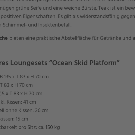
nügen grüne Seife und eine weiche Bürste. Teak ist ein be
ositiven Eigenschaften: Es gilt als widerstandsfähig gegen
 Schimmel- und Insektenbefall.
sche
bieten eine praktische Abstellfläche für Getränke und 
res Loungesets “Ocean Skid Platform”
 B 135 x T 83 x H 70 cm
x T 83 x H 70 cm
67,5 x T 83 x H 70 cm
kl. Kissen: 41 cm
ll ohne Kissen: 26 cm
kissen: 15 cm
barkeit pro Sitz: ca. 150 kg