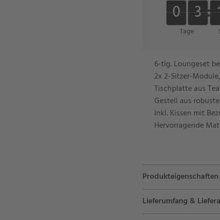
0
0
3
3
0
0
3
3
Tage
6-tlg. Loungeset b
2x 2-Sitzer-Module,
Tischplatte aus Te
Gestell aus robust
Inkl. Kissen mit Be
Hervorragende Mate
Produkteigenschaften
Lieferumfang & Liefera