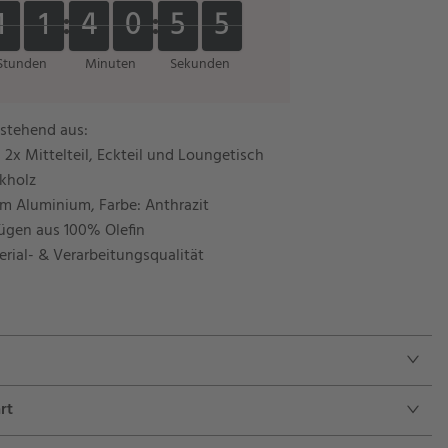
4
1
1
1
1
4
4
0
0
5
5
3
3
1
1
1
1
4
4
0
0
5
5
4
Stunden
Minuten
Sekunden
estehend aus:
 2x Mittelteil, Eckteil und Loungetisch
akholz
em Aluminium, Farbe: Anthrazit
zügen aus 100% Olefin
rial- & Verarbeitungsqualität
rt