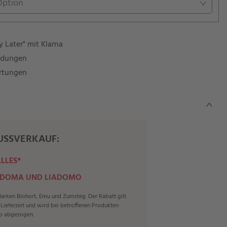
Option
 Later" mit Klarna
ndungen
rtungen
SSVERKAUF:
ALLES*
 DOMA UND LIADOMO
rken Biohort, Emu und Zumsteg. Der Rabatt gilt
r Lieferzeit und wird bei betroffenen Produkten
b abgezogen.