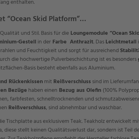
fang enthalten.
et “Ocean Skid Platform”…
ualität und Stil. Basis für die
Loungemodule “Ocean Skid
minium-Gestell
in der
Farbe Anthrazit
. Das
Leichtmetall
i
ahlen und Feuchtigkeit und sorgt für ausreichend
Stabilit
rch die hochwertige Pulverbeschichtung ist es besonders
Sitzflächen-Basis besteht ebenfalls aus Aluminium.
und Rückenkissen
mit
Reißverschluss
sind im Lieferumfan
ten Bezüge
haben einen
Bezug aus Olefin
(100% Polyprop
en, farbfesten, schnelltrocknenden und schmutzabweisend
inen
Reißverschluss
, sind abnehmbar und waschbar.
 die Tischplatte aus exklusivem Teak. Teakholz entwickelt mit
, diese stellt keinen Qualitätsverlust dar, sondern ist Teil d
s. Zur Teakholzpflege empfiehlt der Hersteller farblose Tea