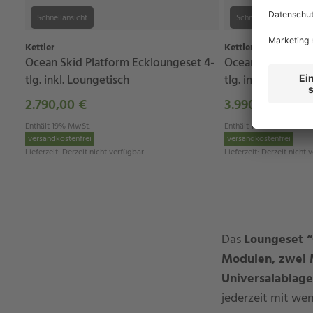
Schnellansicht
Schnellansicht
Kettler
Kettler
Ocean Skid Platform Eckloungeset 4-
Ocean Skid Platf
tlg. inkl. Loungetisch
tlg. inkl. Lounget
2.790,00 €
3.990,00 €
Enthält 19% MwSt.
Enthält 19% MwSt.
versandkostenfrei
versandkostenfrei
Lieferzeit
:
Derzeit nicht verfügbar
Lieferzeit
:
Derzeit nicht 
Das
Loungeset “
Modulen, zwei M
Universalablag
jederzeit mit wen