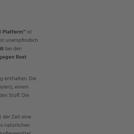
 Platform”
ist
st unempfindlich
ät
bei den
gegen Rost
g enthalten. Die
ylen), einem
en Stoff. Die
 der Zeit eine
es natürlichen
kpflegemittel.