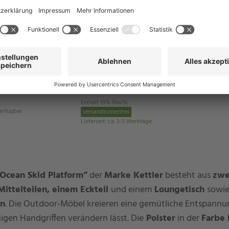
alle Varianten in der Schnellansicht
CASA DOMA
orm Eckloungeset 7-
Aragona Loungeset, 3-teilig,
isch
Aluminium mit Teak-Ablagen
4.690,00 €
UVP: 5.451,00 €
Enthält 19% MwSt.
verfügbar
versandkostenfrei
Lieferzeit
:
ca. 3-5 Werktage
Ocean Skid Platform”
der
Marke Kettler
besteht aus
zwei
ittelteilen, einem Eckteil
und einem
Loungetisch
sowi
en
. Die Outdoor-Möbel kreieren eine gemütliche Entspannun
igen Handgriffen verändern lässt. Die
Polster
in der
Farbe 