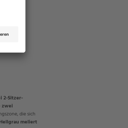
 2-Sitzer-
e
zwei
gszone, die sich
Hellgrau meliert