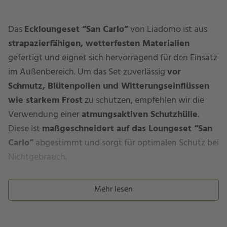
Das
Eckloungeset “San Carlo”
von Liadomo ist aus
strapazierfähigen, wetterfesten Materialien
gefertigt und eignet sich hervorragend für den Einsatz
im Außenbereich. Um das Set zuverlässig
vor
Schmutz, Blütenpollen und Witterungseinflüssen
wie starkem Frost
zu schützen, empfehlen wir die
Verwendung einer
atmungsaktiven Schutzhülle
.
Diese ist
maßgeschneidert auf das Loungeset “San
Carlo”
abgestimmt und sorgt für optimalen Schutz bei
Nichtgebrauch.
Materialbeschaffenheit
Mehr lesen
Die Schutzhülle ist in zwei Varianten erhältlich –
SILK
und
EVERLAST PLUS.