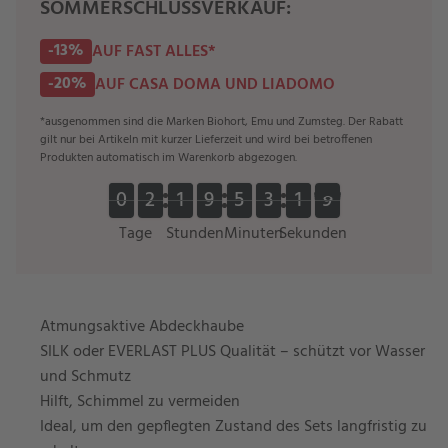
SOMMERSCHLUSSVERKAUF:
-13%
AUF FAST ALLES*
-20%
AUF CASA DOMA UND LIADOMO
*ausgenommen sind die Marken Biohort, Emu und Zumsteg. Der Rabatt
gilt nur bei Artikeln mit kurzer Lieferzeit und wird bei betroffenen
Produkten automatisch im Warenkorb abgezogen.
0
0
2
2
1
1
9
9
5
5
3
3
1
1
8
7
0
0
2
2
1
1
9
9
5
5
3
3
1
1
8
7
Tage
Stunden
Minuten
Sekunden
Atmungsaktive Abdeckhaube
SILK oder EVERLAST PLUS Qualität – schützt vor Wasser
und Schmutz
Hilft, Schimmel zu vermeiden
Ideal, um den gepflegten Zustand des Sets langfristig zu