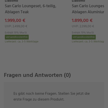
Liadomo
Liadomo
waschbar
. Das Material bleibt trotz seiner enormen
San Carlo Loungeset, 6-teilig,
San Carlo Loungeset, 
Leistungsfähigkeit leicht und handlich.
Ablagen Teak
Ablagen Aluminium
1.999,00 €
1.899,00 €
Die
anthrazitfarbene Schutzhülle
besteht aus
UVP: 2.499,00 €
UVP: 2.399,00 €
dem
Hochleistungsmaterial EVERLAST PLUS
und ist
Enthält 19% MwSt.
Enthält 19% MwSt.
äußerst
widerstandsfähig
. Es eignet sich
versandkostenfrei
versandkostenfrei
Lieferzeit
:
ca. 3-5 Werktage
Lieferzeit
:
ca. 3-5 Werktage
hervorragend für den
Einsatz
im
Winter.
Es
ist
hochreißfest, schmutz- und wasserabweisend
und besitzt eine
extrem hohe
Scheuerbeständigkeit,
auch bei Ecken und Kanten.
Mit der
UV-Protection 50+
schützt die Hülle Ihre
Fragen und Antworten (0)
Möbel nicht nur vor Wind und Wetter, sondern auch
vor aggressiven UV-Strahlen.
Die Schutzhülle ist bodenlang und wird
Es gibt noch keine Fragen. Stellen Sie jetzt die
erste Frage zu diesem Produkt.
mit
Schnurzug
und zusätzlichen
Ösen
im Saum zur
sicheren Befestigung der Hülle geliefert.