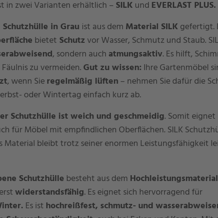
st in zwei Varianten erhältlich –
SILK
und
EVERLAST PLUS.
 Schutzhülle in Grau
ist aus dem
Material SILK
gefertigt.
erfläche
bietet
Schutz
vor Wasser, Schmutz und Staub. SILK
serabweisend
, sondern auch
atmungsaktiv
. Es hilft, Sch
 Fäulnis zu vermeiden.
Gut zu wissen:
Ihre Gartenmöbel si
zt
, wenn Sie
regelmäßig lüften
– nehmen Sie dafür die Sc
rbst- oder Wintertag einfach kurz ab.
er Schutzhülle ist weich und geschmeidig
. Somit eignet 
ch für Möbel mit empfindlichen Oberflächen. SILK Schutzhü
s Material bleibt trotz seiner enormen Leistungsfähigkeit l
bene Schutzhülle
besteht aus dem
Hochleistungsmateria
erst
widerstandsfähig
. Es eignet sich hervorragend für
inter.
Es ist
hochreißfest, schmutz- und wasserabweise