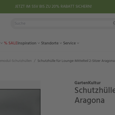
JETZT IM SSV BIS ZU 20% RABATT SICHERN!
% SALE
Inspiration
Standorte
Service
/
modul-Schutzhüllen
Schutzhülle für Lounge-Mittelteil 2-Sitzer Aragona
GartenKultur
Schutzhülle
Aragona