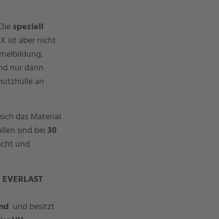
 Die
speziell
 ist aber nicht
immelbildung,
nd nur dann
hutzhülle an
sich das Material
llen sind bei
30
eicht und
l EVERLAST
nd
und besitzt