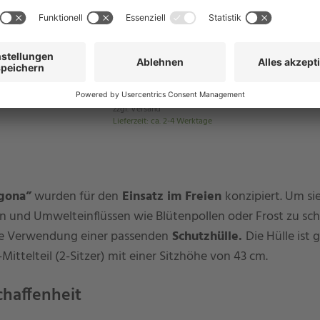
iningsessel Accor
Universal-Schutzhülle eckig für
Gartentische in fast allen Größen mit
Band und Stopper
ab 75,00 €
UVP: ab 77,50 €
age
Enthält 19% MwSt.
zzgl.
Versand
Lieferzeit
:
ca. 2-4 Werktage
gona”
wurden für den
Einsatz im Freien
konzipiert. Um si
und Umwelteinflüssen wie Blütenpollen oder Frost zu sch
ie Verwendung einer passenden
Schutzhülle.
Die Hülle ist 
ttelteil (2-Sitzer) mit einer Sitzhöhe von 43 cm.
chaffenheit