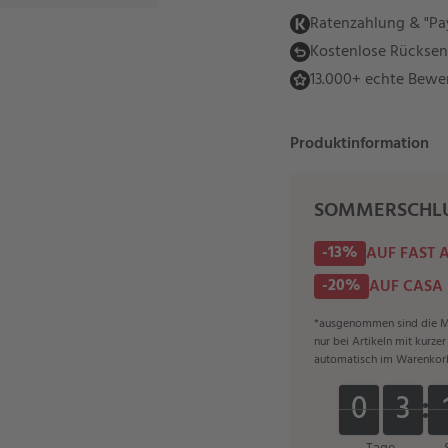
Ratenzahlung & "Pay
Kostenlose Rückse
13.000+ echte Bewe
Produktinformation
SOMMERSCHLU
-13%
AUF FAST 
-20%
AUF CASA
*ausgenommen sind die Ma
nur bei Artikeln mit kurze
automatisch im Warenkor
0
0
3
3
0
0
3
3