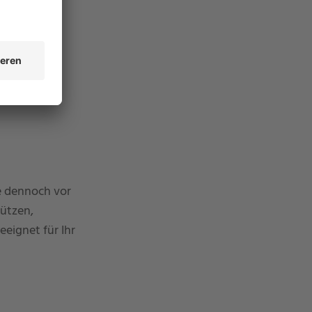
e dennoch vor
ützen,
geeignet für Ihr