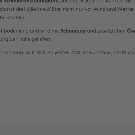
e Scheuerbeständigkeit,
auch bei Ecken und Kanten. Mit 
chützt die Hülle Ihre Möbel nicht nur vor Wind und Wetter
UV-Strahlen.
ist bodenlang und wird mit
Schnurzug
und zusätzlichen
Ös
ng der Hülle geliefert.
nsetzung: SILK 55% Polyester, 45% Polyurethan, EVERLA