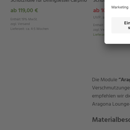
Schutzhülle für Diningsessel Carpino
Schutzhülle für D
ab 119,00 €
ab 109,00 €
UVP: ab 119,00 €
Enthält 19% MwSt.
zzgl.
Versand
Enthält 19% MwSt.
Lieferzeit
:
ca. 4-5 Wochen
zzgl.
Versand
Lieferzeit
:
ca. 2-4 Werkt
Die Module
“Ara
Verschmutzungen 
empfehlen wir d
Aragona Lounge-Mi
Materialbes