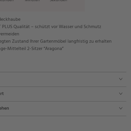
Stunden
Minuten
Sekunden
deckhaube
 PLUS Qualität – schützt vor Wasser und Schmutz
 vermeiden
egten Zustand Ihrer Gartenmöbel langfristig zu erhalten
e-Mittelteil 2-Sitzer “Aragona”
rt
sehen