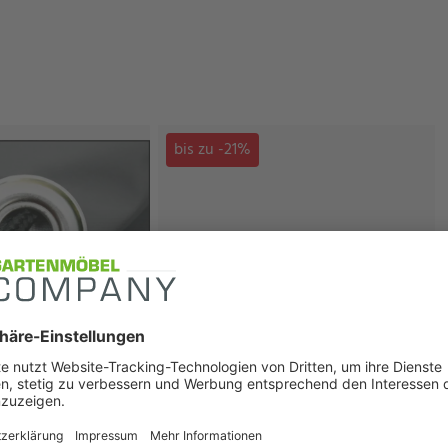
bis zu -21%
Schnellansicht
alle Varianten in der Schnellansicht
GartenKultur