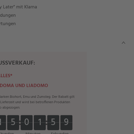
 Later" mit Klarna
ndungen
rtungen
SSVERKAUF:
ALLES*
 DOMA UND LIADOMO
rken Biohort, Emu und Zumsteg. Der Rabatt gilt
r Lieferzeit und wird bei betroffenen Produkten
b abgezogen.
1
1
5
5
0
0
1
1
5
5
8
1
1
5
5
0
0
1
1
5
5
8
9
9