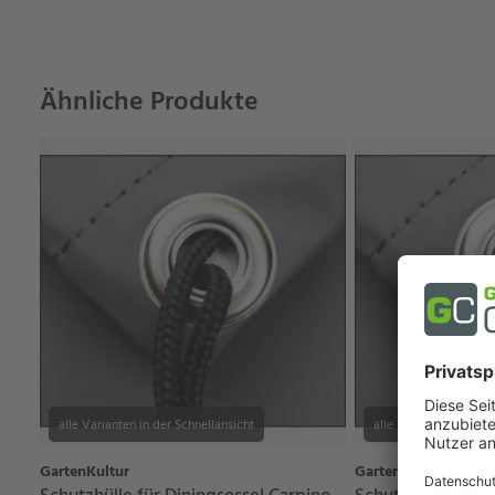
Ähnliche Produkte
alle Varianten in der Schnellansicht
alle Varianten in der 
GartenKultur
GartenKultur