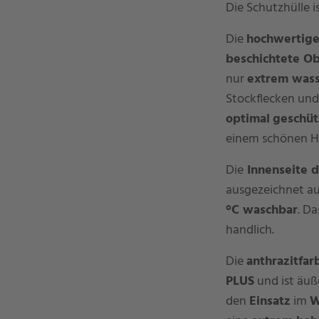
Die Schutzhülle i
Die
hochwertige
beschichtete Ob
nur
extrem was
Stockflecken und
optimal
geschüt
einem schönen He
Die
Innenseite d
ausgezeichnet au
°C waschbar
. Da
handlich.
Die
anthrazitfar
PLUS
und ist äuß
den
Einsatz
im
W