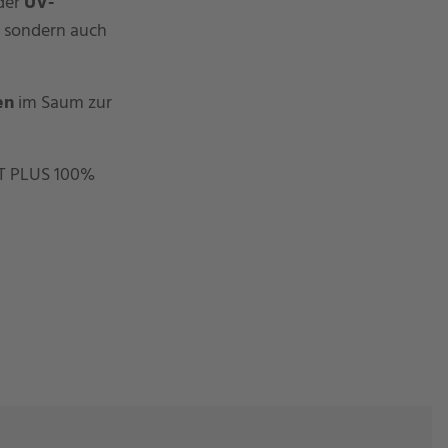
der
UV-
, sondern auch
en
im Saum zur
ST PLUS 100%