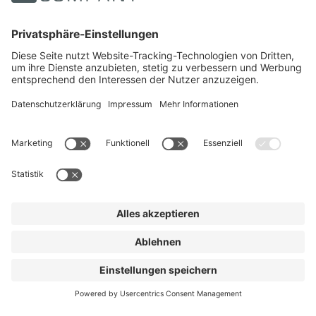
Trusted Shops
Soziale Medien
Filter
Sortieren
Suchen
Deutsch
Kontakt
English
© Gartenmoebelcompany.de 2023