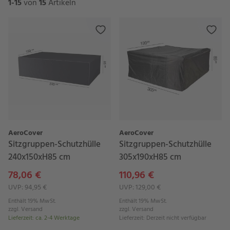
1-15
von
15
Artikeln
AeroCover
AeroCover
Sitzgruppen-Schutzhülle
Sitzgruppen-Schutzhülle
240x150xH85 cm
305x190xH85 cm
78,06 €
110,96 €
UVP: 94,95 €
UVP: 129,00 €
Enthält 19% MwSt.
Enthält 19% MwSt.
zzgl.
Versand
zzgl.
Versand
Lieferzeit
:
ca. 2-4 Werktage
Lieferzeit
:
Derzeit nicht verfügbar