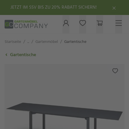
JETZT IM SSV BIS ZU 20% RABATT SICHERN!
/
/
/
Startseite
...
Gartenmöbel
Gartentische
Gartentische