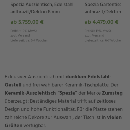
Spezia Ausziehtisch, Edelstahl
Spezia Gartentisch, E
anthrazit/Dekton 8 mm
anthrazit/Dekton 8 
ab 5.759,00 €
ab 4.479,00 €
Enthält 19% MwSt.
Enthält 19% MwSt.
zzgl.
Versand
zzgl.
Versand
Lieferzeit
:
ca. 6-7 Wochen
Lieferzeit
:
ca. 6-7 Wochen
Exklusiver Ausziehtisch mit
dunklem Edelstahl-
Gestell
und frei wählbarer Keramik-Tischplatte. Der
Keramik-Ausziehtisch “Spezia”
der Marke
Zumsteg
überzeugt: Beständiges Material trifft auf zeitloses
Design und hohe Funktionalität. Für die Platte stehen
zahlreiche Dekore zur Auswahl, der Tisch ist in
vielen
Größen
verfügbar.