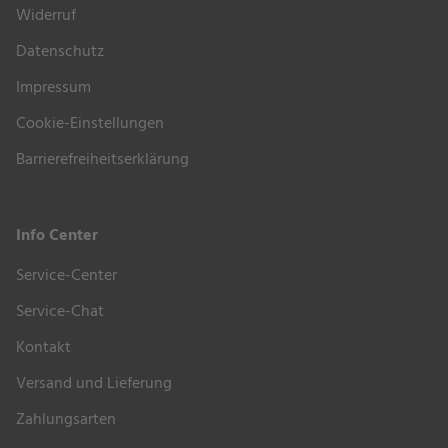
Widerruf
Entlang einer gebogenen Schiene lassen sich die
beiden
Verlängerungsplatten
sanft in Position
Datenschutz
bringen und bei Nichtgebrauch praktisch und sicher
Impressum
unter dem Tisch verstauen
.
Cookie-Einstellungen
Bitte beachten Sie, dass das Video die Tischgestell-
Barrierefreiheitserklärung
Variante “Edelstahl geschliffen” zeigt:
Info Center
Service-Center
Service-Chat
Kontakt
Versand und Lieferung
Zahlungsarten