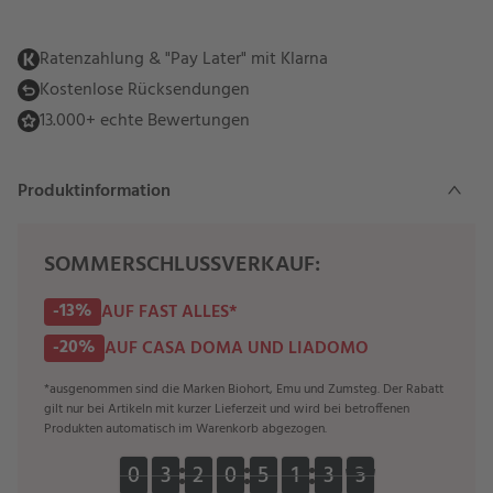
Ratenzahlung & "Pay Later" mit Klarna
Kostenlose Rücksendungen
13.000+ echte Bewertungen
Produktinformation
SOMMERSCHLUSSVERKAUF:
-13%
AUF FAST ALLES*
-20%
AUF CASA DOMA UND LIADOMO
*ausgenommen sind die Marken Biohort, Emu und Zumsteg. Der Rabatt
gilt nur bei Artikeln mit kurzer Lieferzeit und wird bei betroffenen
Produkten automatisch im Warenkorb abgezogen.
0
0
3
3
2
2
0
0
5
5
1
1
3
3
2
1
0
0
3
3
2
2
0
0
5
5
1
1
3
3
2
1