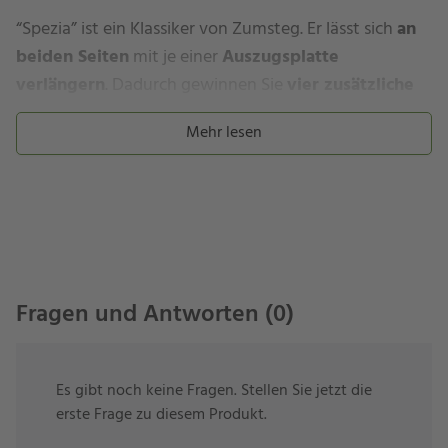
“Spezia” ist ein Klassiker von Zumsteg. Er lässt sich
an
beiden Seiten
mit je einer
Auszugsplatte
verlängern
. Dadurch gewinnen Sie
vier zusätzliche
Plätze
– ganz ohne störende Tischbeine. Die
Mehr lesen
Keramikplatten sind je 70 cm lang bzw. je 62,5 cm für
die Tischgrößen 145/270 cm.
Bitte beachten Sie:
Die Gestellfarbe ist Anthrazit
(RAL 7021), nicht Schwarz.
Ihr Keramik-Ausziehtisch “Spezia”
Fragen und Antworten (0)
anthrazit …
kombiniert eine
Keramik-Tischplatte
in der Stärke
Es gibt noch keine Fragen. Stellen Sie jetzt die
von 7 mm mit einem
pulverbeschichteten Edelstahl-
erste Frage zu diesem Produkt.
Tischgestell.