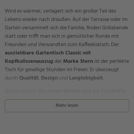
Wird es wärmer, verlagert sich ein großer Teil des
Lebens wieder nach draußen. Auf der Terrasse oder im
Garten versammelt sich die Familie, finden Grillabende
statt oder trifft man sich in gemütlicher Runde mit
Freunden und Verwandten zum Kaffeeklatsch. Der
ausziehbare Gartentisch Classic mit
Kopfkulissenauszug
der
Marke Stern
ist der perfekte
Tisch für gesellige Stunden im Freien. Er überzeugt
durch
Qualität
,
Design
und
Langlebigkeit
.
Gut zu wissen: Bei diesem Modell wird die Tischplatte
über das Tischbein geführt und schließt bündig mit der
Mehr lesen
Außenkante des Gestells ab. Daraus ergibt sich ein
moderner, cleaner Look, der die Tischplatte in den
Fokus rückt.