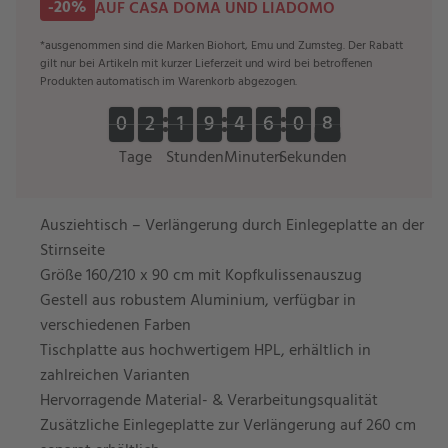
-20%
AUF CASA DOMA UND LIADOMO
*ausgenommen sind die Marken Biohort, Emu und Zumsteg. Der Rabatt
gilt nur bei Artikeln mit kurzer Lieferzeit und wird bei betroffenen
Produkten automatisch im Warenkorb abgezogen.
0
0
2
2
1
1
9
9
4
4
6
6
0
0
8
7
0
0
2
2
1
1
9
9
4
4
6
6
0
0
8
7
Tage
Stunden
Minuten
Sekunden
Ausziehtisch – Verlängerung durch Einlegeplatte an der
Stirnseite
Größe 160/210 x 90 cm mit Kopfkulissenauszug
Gestell aus robustem Aluminium, verfügbar in
verschiedenen Farben
Tischplatte aus hochwertigem HPL, erhältlich in
zahlreichen Varianten
Hervorragende Material- & Verarbeitungsqualität
Zusätzliche Einlegeplatte zur Verlängerung auf 260 cm