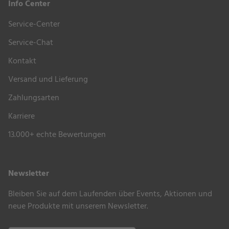
Info Center
Der Gartentisch Aluminium/HPL wurde für den
Service-Center
Außenbereich
konzipiert. Um die Tischplatte bzw. den
kompletten Tisch dennoch vor Verschmutzungen und
Service-Chat
Umwelteinflüssen wie Blütenpollen oder Frost zu
Kontakt
schützen, empfehlen wir die Verwendung einer
Versand und Lieferung
passenden
Schutzhülle
.
Zahlungsarten
Empfohlene Schutzhüllen, Pflegemittel sowie die
Karriere
zusätzliche Einlegeplatte können Sie weiter oben
unter
“Zubehör & Extras”
bequem auswählen.
13.000+ echte Bewertungen
Newsletter
Bleiben Sie auf dem Laufenden über Events, Aktionen und
neue Produkte mit unserem Newsletter.