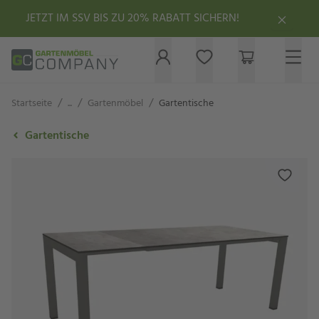
JETZT IM SSV BIS ZU 20% RABATT SICHERN!
/
/
/
Startseite
...
Gartenmöbel
Gartentische
Gartentische