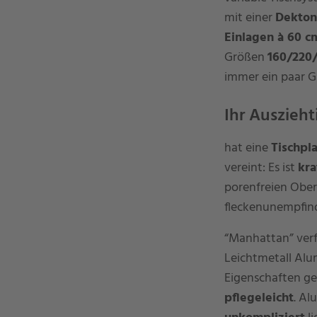
mit einer
Dekton
Einlagen à 60 
Größen
160/220
immer ein paar G
Ihr Auszieh
hat eine
Tischpl
vereint: Es ist
kra
porenfreien Oberf
fleckenunempfindl
“Manhattan” verf
Leichtmetall Alum
Eigenschaften ges
pflegeleicht
. Al