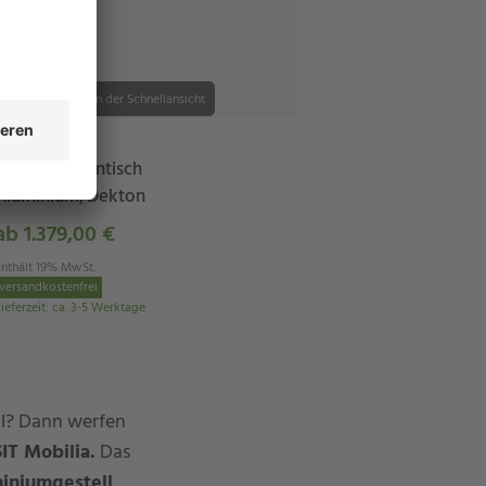
alle Varianten in der Schnellansicht
Stern
Classic Gartentisch
Aluminium/Dekton
ab 1.379,00 €
Enthält 19% MwSt.
versandkostenfrei
ieferzeit
:
ca. 3-5 Werktage
oll? Dann werfen
SIT Mobilia.
Das
iniumgestell