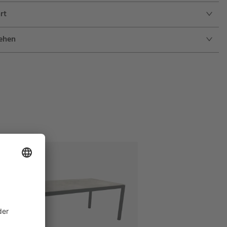
rt
sehen