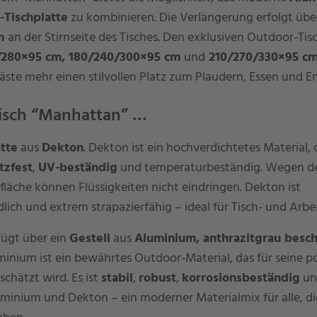
-Tischplatte
zu kombinieren. Die Verlängerung erfolgt üb
cm
an der Stirnseite des Tisches. Den exklusiven Outdoor-Tisc
/280×95 cm
, 180/240/300×95 cm
und
210/270/330×95 c
äste mehr einen stilvollen Platz zum Plaudern, Essen und E
tisch “Manhattan” …
atte
aus
Dekton
. Dekton ist ein hochverdichtetes Material, d
tzfest
,
UV-beständig
und temperaturbeständig. Wegen d
läche können Flüssigkeiten nicht eindringen. Dekton ist
ich und extrem strapazierfähig – ideal für Tisch- und Arbei
ügt über ein
Gestell
aus
Aluminium, anthrazitgrau besch
inium ist ein bewährtes Outdoor-Material, das für seine po
chätzt wird. Es ist
stabil
,
robust
,
korrosionsbeständig
un
uminium und Dekton – ein moderner Materialmix für alle, di