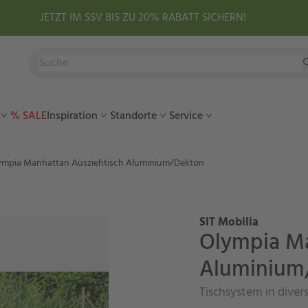
JETZT IM SSV BIS ZU 20% RABATT SICHERN!
% SALE
Inspiration
Standorte
Service
ympia Manhattan Ausziehtisch Aluminium/Dekton
SIT Mobilia
Olympia Ma
Aluminium
Tischsystem in dive