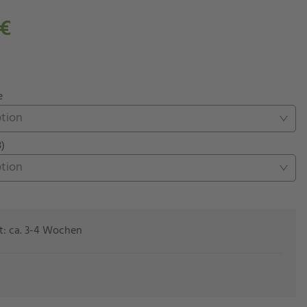
 €
e
ption
B)
ption
eit: ca. 3-4 Wochen