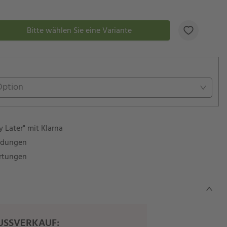
Bitte wählen Sie eine Variante
Option
 Later" mit Klarna
ndungen
rtungen
SSVERKAUF: