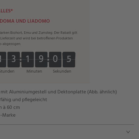
ALLES*
 DOMA UND LIADOMO
rken Biohort, Emu und Zumsteg. Der Rabatt gilt
r Lieferzeit und wird bei betroffenen Produkten
b abgezogen.
1
1
3
3
1
1
9
9
0
0
3
1
1
3
3
1
1
9
9
0
0
4
4
3
Stunden
Minuten
Sekunden
 mit Aluminiumgestell und Dektonplatte (Abb. ähnlich)
rfähig und pflegeleicht
en à 60 cm
m-Marke