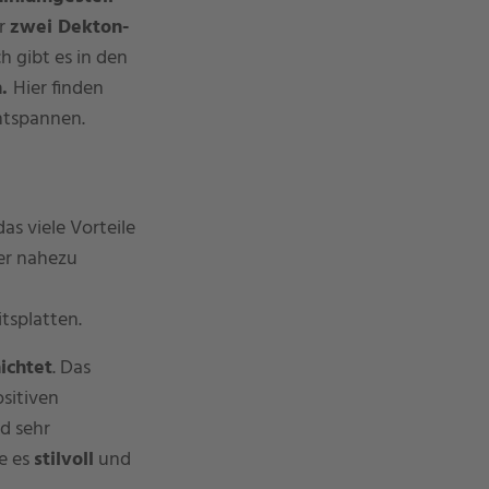
er
zwei Dekton-
h gibt es in den
m.
Hier finden
ntspannen.
as viele Vorteile
er nahezu
tsplatten.
ichtet
. Das
sitiven
d sehr
e es
stilvoll
und