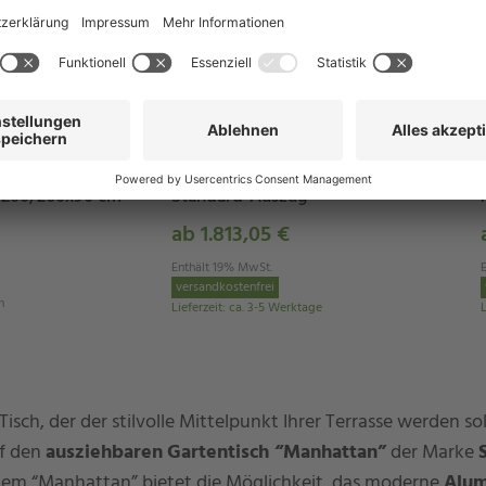
Schnellansicht
alle Varianten in der Schnellansicht
Stern
ect Aluminium/HPL
Ausziehtisch Aluminium/HPL
g 200/260x90 cm
Standard-Auszug
ab 1.813,05 €
Enthält 19% MwSt.
versandkostenfrei
n
Lieferzeit
:
ca. 3-5 Werktage
L
Tisch, der der stilvolle Mittelpunkt Ihrer Terrasse werden s
uf den
ausziehbaren
Gartentisch “Manhattan”
der Marke
stem “Manhattan” bietet die Möglichkeit, das moderne
Alum