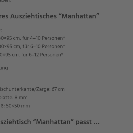
eben.
res Ausziehtisches “Manhattan”
:
0×95 cm, für 4–10 Personen*
0×95 cm, für 6–10 Personen*
0×95 cm, für 6–12 Personen*
lung
Tischunterkante/Zarge: 67 cm
latte: 8 mm
uß: 50×50 mm
sziehtisch “Manhattan” passt …