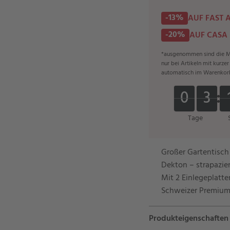
-13%
AUF FAST 
-20%
AUF CASA
*ausgenommen sind die Ma
nur bei Artikeln mit kurze
automatisch im Warenkor
0
0
3
3
0
0
3
3
Tage
Großer Gartentisch
Dekton – strapazie
Mit 2 Einlegeplatt
Schweizer Premiu
Produkteigenschaften