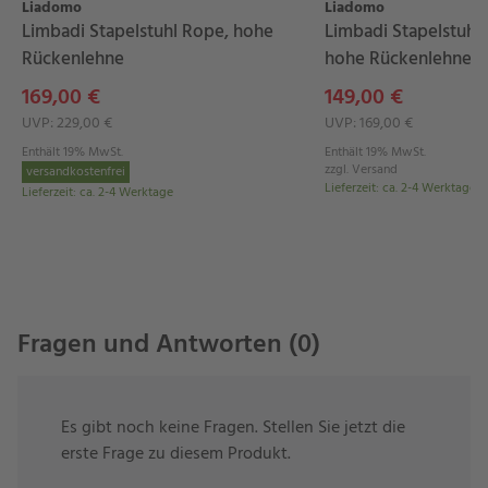
Liadomo
Liadomo
Leistungsfähigkeit leicht und handlich.
Limbadi Stapelstuhl Rope, hohe
Limbadi Stapelstuhl
Rückenlehne
hohe Rückenlehne
Die
anthrazitfarbene Schutzhülle
besteht aus
169,00 €
149,00 €
dem
Hochleistungsmaterial EVERLAST PLUS
und ist
UVP: 229,00 €
UVP: 169,00 €
äußerst
widerstandsfähig
. Es eignet sich
Enthält 19% MwSt.
Enthält 19% MwSt.
hervorragend für den
Einsatz
im
Winter.
Es
zzgl.
Versand
versandkostenfrei
Lieferzeit
:
ca. 2-4 Werktage
Lieferzeit
:
ca. 2-4 Werktage
ist
hochreißfest, schmutz- und wasserabweisend
und besitzt eine
extrem hohe
Scheuerbeständigkeit,
auch bei Ecken und Kanten.
Mit der
UV-Protection 50+
schützt die Hülle Ihre
Möbel nicht nur vor Wind und Wetter, sondern auch
Fragen und Antworten (0)
vor aggressiven UV-Strahlen.
Die Schutzhülle ist bodenlang und wird
mit
Schnurzug
Es gibt noch keine Fragen. Stellen Sie jetzt die
und zusätzlichen
Ösen
im Saum zur
erste Frage zu diesem Produkt.
sicheren Befestigung der Hülle geliefert.