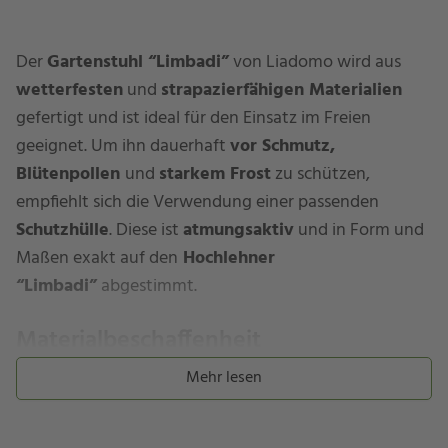
Der
Gartenstuhl “Limbadi”
von Liadomo wird aus
wetterfesten
und
strapazierfähigen Materialien
gefertigt und ist ideal für den Einsatz im Freien
geeignet. Um ihn dauerhaft
vor Schmutz,
Blütenpollen
und
starkem Frost
zu schützen,
empfiehlt sich die Verwendung einer passenden
Schutzhülle
. Diese ist
atmungsaktiv
und in Form und
Maßen exakt auf den
Hochlehner
“Limbadi”
abgestimmt.
Materialbeschaffenheit
Mehr lesen
Die Schutzhülle ist in zwei Varianten erhältlich –
SILK
und
EVERLAST PLUS.