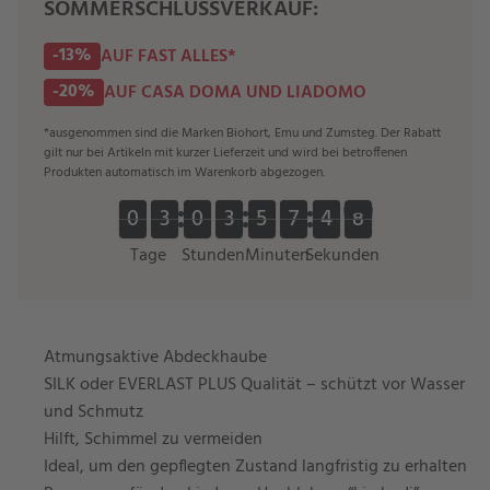
SOMMERSCHLUSSVERKAUF:
-13%
AUF FAST ALLES*
-20%
AUF CASA DOMA UND LIADOMO
*ausgenommen sind die Marken Biohort, Emu und Zumsteg. Der Rabatt
gilt nur bei Artikeln mit kurzer Lieferzeit und wird bei betroffenen
Produkten automatisch im Warenkorb abgezogen.
0
0
3
3
0
0
3
3
5
5
7
7
4
4
7
0
0
3
3
0
0
3
3
5
5
7
7
4
4
8
7
8
Tage
Stunden
Minuten
Sekunden
Atmungsaktive Abdeckhaube
SILK oder EVERLAST PLUS Qualität – schützt vor Wasser
und Schmutz
Hilft, Schimmel zu vermeiden
Ideal, um den gepflegten Zustand langfristig zu erhalten