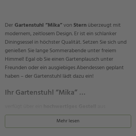
Der
Gartenstuhl “Mika”
von
Stern
überzeugt mit
modernem, zeitlosem Design. Er ist ein schlanker
Diningsessel in höchster Qualität. Setzen Sie sich und
genießen Sie lange Sommerabende unter freiem
Himmel! Egal ob Sie einen Gartenplausch unter
Freunden oder ein ausgiebiges Abendessen geplant
haben – der Gartenstuhl lädt dazu ein!
Ihr Gartenstuhl “Mika” …
verfügt über ein
hochwertiges Gestell
aus
Edelstahl
und
Armlehnen
aus
anthrazitfarbenem
Mehr lesen
Aluminium
. Die
Sitz- und Rückenfläche
des Sessels ist
aus einem
hochwertigen Textilgewebe
gefertigt,