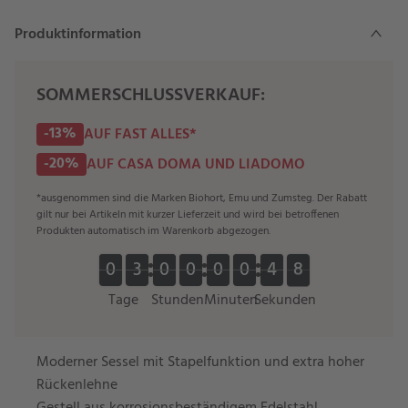
Produktinformation
SOMMERSCHLUSSVERKAUF:
-13%
AUF FAST ALLES*
-20%
AUF CASA DOMA UND LIADOMO
*ausgenommen sind die Marken Biohort, Emu und Zumsteg. Der Rabatt
gilt nur bei Artikeln mit kurzer Lieferzeit und wird bei betroffenen
Produkten automatisch im Warenkorb abgezogen.
0
0
3
3
0
0
0
0
0
0
0
0
4
4
7
0
0
3
3
0
0
0
0
0
0
0
0
4
4
8
8
7
Tage
Stunden
Minuten
Sekunden
Moderner Sessel mit Stapelfunktion und extra hoher
Rückenlehne