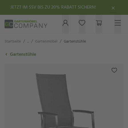
JETZT IM SSV BIS ZU 20% RABATT SICHERN!
/
/
/
Startseite
...
Gartenmöbel
Gartenstühle
Gartenstühle