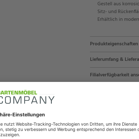
Gestell aus korro
Sitz- und Rückenfl
Erhältlich in mode
Produkteigenschaften
Lieferumfang & Liefera
Filialverfügbarkeit an
Fragen zum Artikel?