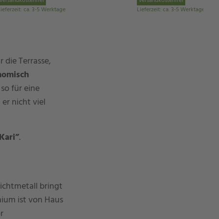
versandkostenfrei
versandkostenfrei
ieferzeit
:
ca. 3-5 Werktage
Lieferzeit
:
ca. 3-5 Werktage
 die Terrasse,
nomisch
so für eine
er nicht viel
Kari”
.
ichtmetall bringt
inium ist von Haus
r