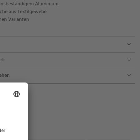
sionsbeständigem Aluminium
äche aus Textilgewebe
rnen Varianten
rt
sehen