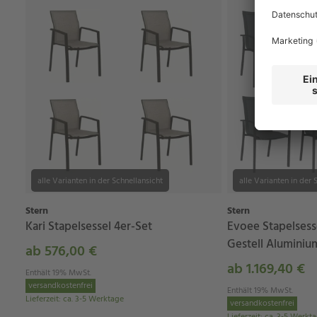
alle Varianten in der Schnellansicht
alle Varianten in der 
Stern
Stern
Kari Stapelsessel 4er-Set
Evoee Stapelsess
Gestell Aluminiu
ab 576,00 €
ab 1.169,40 €
Enthält 19% MwSt.
versandkostenfrei
Enthält 19% MwSt.
Lieferzeit
:
ca. 3-5 Werktage
versandkostenfrei