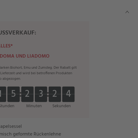
SSVERKAUF:
ALLES*
 DOMA UND LIADOMO
rken Biohort, Emu und Zumsteg. Der Rabatt gilt
r Lieferzeit und wird bei betroffenen Produkten
b abgezogen.
1
1
5
5
2
2
3
3
1
4
1
1
5
5
2
2
3
3
2
1
4
5
2
5
Stunden
Minuten
Sekunden
tapelsessel
omisch geformte Rückenlehne