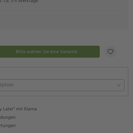
it: ca. 3-5 Werktage
i
Bitte wählen Sie eine Variante
Option
 Later" mit Klarna
ndungen
rtungen