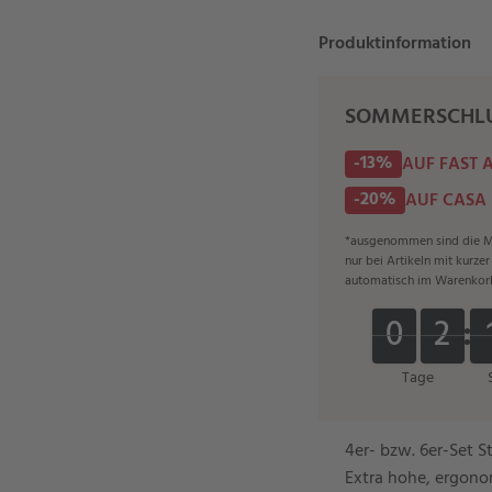
Produktinformation
SOMMERSCHLU
-13%
AUF FAST 
-20%
AUF CASA
*ausgenommen sind die Ma
nur bei Artikeln mit kurze
automatisch im Warenkor
0
0
2
2
0
0
2
2
Tage
4er- bzw. 6er-Set S
Extra hohe, ergon