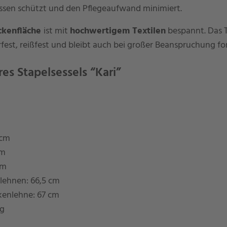
ssen schützt und den Pflegeaufwand minimiert.
kenfläche
ist mit
hochwertigem Textilen
bespannt. Das 
fest, reißfest und bleibt auch bei großer Beanspruchung fo
es Stapelsessels “Kari”
 cm
cm
cm
lehnen: 66,5 cm
kenlehne: 67 cm
kg