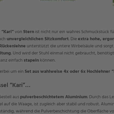
age
Lieferzeit
:
ca. 3-5 Werktage
L
 “Kari”
von
Stern
ist nicht nur ein wahres Schmuckstück für
auch
unvergleichlichen Sitzkomfort
. Die
extra hohe, ergo
Rückenlehne
unterstützt die untere Wirbelsäule und sorgt 
ltung
. Und wird der Stuhl einmal nicht gebraucht, benötigt 
 ganz einfach
stapeln
können.
ierbei um ein
Set
aus
wahlweise
4x oder 6x Hochlehner “
ssel “Kari”…
Gestell aus
pulverbeschichtetem Aluminium
. Durch das Le
iel auf die Waage, ist zugleich aber stabil und robust. Alum
ständig, während die Pulverbeschichtung die Oberfläche vo