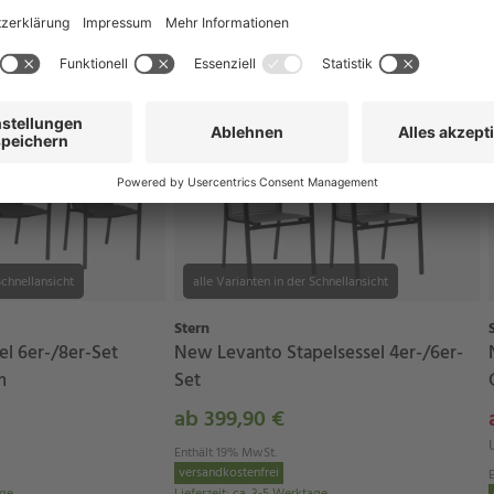
Schnellansicht
alle Varianten in der Schnellansicht
Stern
el 6er-/8er-Set
New Levanto Stapelsessel 4er-/6er-
m
Set
ab 399,90 €
Enthält 19% MwSt.
versandkostenfrei