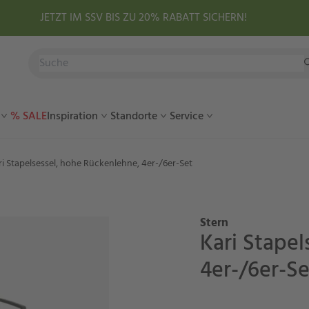
JETZT IM SSV BIS ZU 20% RABATT SICHERN!
% SALE
Inspiration
Standorte
Service
ri Stapelsessel, hohe Rückenlehne, 4er-/6er-Set
Stern
Kari Stapel
4er-/6er-Se