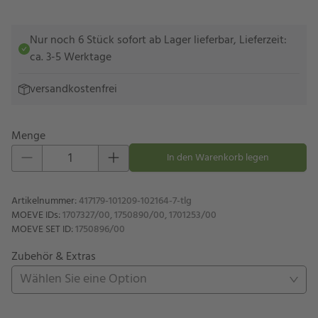
Nur noch 6 Stück sofort ab Lager lieferbar, Lieferzeit:
ca. 3-5 Werktage
versandkostenfrei
Menge
Eins hinzufügen
Eins entfernen
In den Warenkorb legen
Artikelnummer
:
417179-101209-102164-7-tlg
MOEVE IDs
:
1707327/00, 1750890/00, 1701253/00
MOEVE SET ID
:
1750896/00
Zubehör & Extras
Wählen Sie eine Option