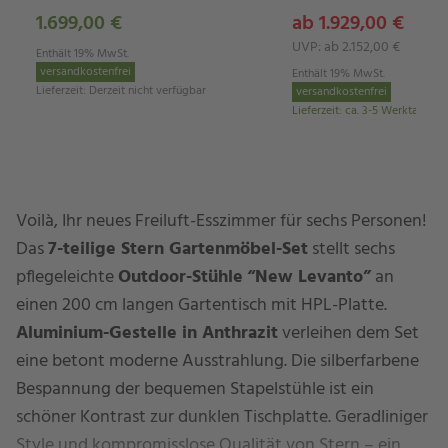
1.699,00 €
ab 1.929,00 €
UVP: ab 2.152,00 €
Enthält 19% MwSt.
versandkostenfrei
Enthält 19% MwSt.
Lieferzeit
:
Derzeit nicht verfügbar
versandkostenfrei
Lieferzeit
:
ca. 3-5 Werktage
Voilà, Ihr neues Freiluft-Esszimmer für sechs Personen!
Das
7-teilige Stern Gartenmöbel-Set
stellt sechs
pflegeleichte
Outdoor-Stühle
“New Levanto”
an
einen 200 cm langen Gartentisch mit HPL-Platte.
Aluminium-Gestelle in Anthrazit
verleihen dem Set
eine betont moderne Ausstrahlung. Die silberfarbene
Bespannung der bequemen Stapelstühle ist ein
schöner Kontrast zur dunklen Tischplatte. Geradliniger
Style und kompromisslose Qualität von Stern – ein