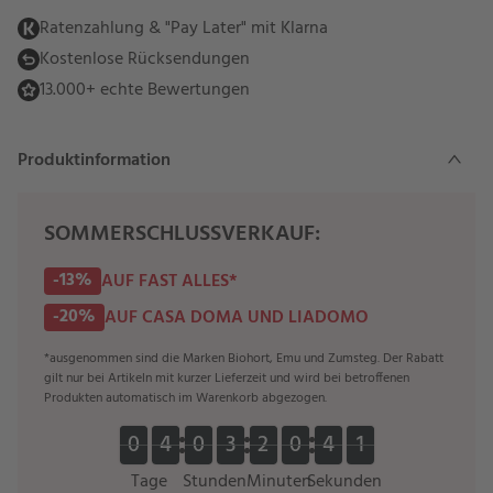
Ratenzahlung & "Pay Later" mit Klarna
Kostenlose Rücksendungen
13.000+ echte Bewertungen
Produktinformation
SOMMERSCHLUSSVERKAUF:
-13%
AUF FAST ALLES*
-20%
AUF CASA DOMA UND LIADOMO
*ausgenommen sind die Marken Biohort, Emu und Zumsteg. Der Rabatt
gilt nur bei Artikeln mit kurzer Lieferzeit und wird bei betroffenen
Produkten automatisch im Warenkorb abgezogen.
0
0
4
4
0
0
3
3
2
2
0
0
4
4
0
0
0
4
4
0
0
3
3
2
2
0
0
4
4
1
0
1
Tage
Stunden
Minuten
Sekunden