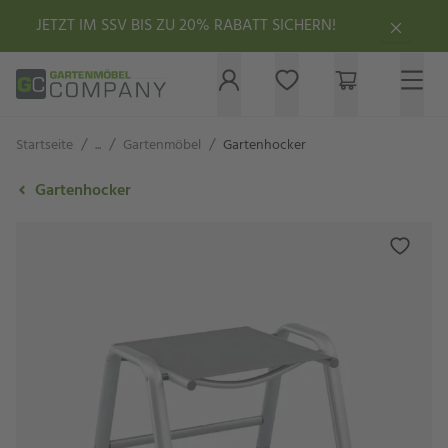
JETZT IM SSV BIS ZU 20% RABATT SICHERN!
/
/
/
Startseite
...
Gartenmöbel
Gartenhocker
Gartenhocker