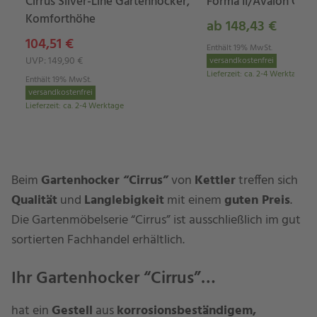
Cirrus Silver-Line Gartenhocker,
Forma II/Avalon Gar
Komforthöhe
ab 148,43 €
104,51 €
Enthält 19% MwSt.
UVP: 149,90 €
versandkostenfrei
Lieferzeit
:
ca. 2-4 Werktage
Enthält 19% MwSt.
versandkostenfrei
Lieferzeit
:
ca. 2-4 Werktage
Beim
Gartenhocker “Cirrus”
von
Kettler
treffen sich
Qualität
und
Langlebigkeit
mit einem
guten Preis
.
Die Gartenmöbelserie “Cirrus” ist ausschließlich im gut
sortierten Fachhandel erhältlich.
Ihr Gartenhocker “Cirrus”…
hat ein
Gestell
aus
korrosionsbeständigem,