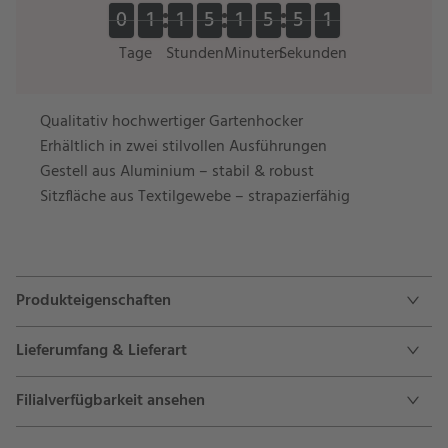
0
0
1
1
1
1
5
5
1
1
5
5
5
5
0
0
0
1
1
1
1
5
5
1
1
5
5
5
5
1
0
1
Tage
Stunden
Minuten
Sekunden
Qualitativ hochwertiger Gartenhocker
Erhältlich in zwei stilvollen Ausführungen
Gestell aus Aluminium – stabil & robust
Sitzfläche aus Textilgewebe – strapazierfähig
Produkteigenschaften
Lieferumfang & Lieferart
Filialverfügbarkeit ansehen