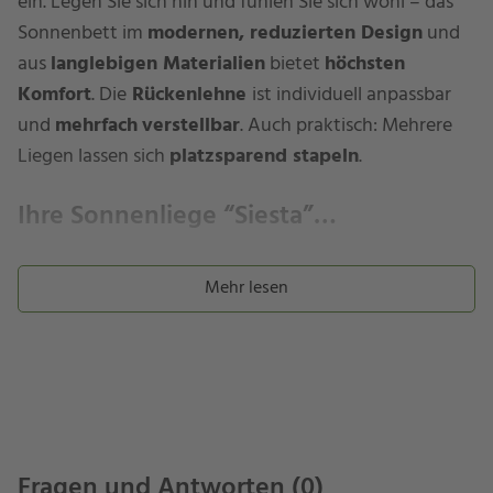
ein. Legen Sie sich hin und fühlen Sie sich wohl – das
Sonnenbett im
modernen, reduzierten Design
und
aus
langlebigen Materialien
bietet
höchsten
Komfort
. Die
Rückenlehne
ist individuell anpassbar
und
mehrfach
verstellbar
. Auch praktisch: Mehrere
Liegen lassen sich
platzsparend stapeln
.
Ihre Sonnenliege “Siesta”…
verfügt über
Mehr lesen
einen
Rahmen
aus
pulverbeschichtetem Aluminium
in
Sand, Hellgrau
oder
Grau
. Aluminium ist stabil,
wetterbeständig und pflegeleicht. Die
Bespannung
ist
®
®
aus
Cane-line
Textilgewebe
.
Cane-line
Tex
ist
besonders
atmungsaktiv
und anpassungsfähig. Es
verfügt über eine sehr gute
Lichtechtheit
, ist
strapazierfähig und leicht zu reinigen.
Fragen und Antworten (0)