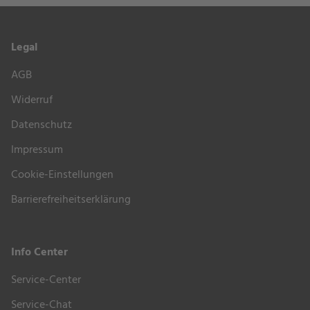
setzen farbliche Akzente im Garten oder auf der
Terrasse. An kühleren Sommerabenden sind sie ein
Legal
guter Wärmespeicher.
AGB
Empfohlene Auflagen und Pflegemittel können Sie
weiter oben unter
“Zubehör & Extras”
bequem
Widerruf
auswählen.
Datenschutz
Impressum
Cookie-Einstellungen
Barrierefreiheitserklärung
Info Center
Service-Center
Service-Chat