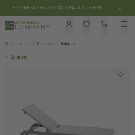
JETZT IM SSV BIS ZU 20% RABATT SICHERN!
/
/
/
Startseite
...
Bestseller
Exklusiv
Exklusiv