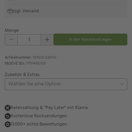
zzgl.
Versand
Menge
Eins hinzufügen
Eins entfernen
In den Warenkorb legen
Artikelnummer
:
55102LGAITG
MOEVE IDs
:
1710465/00
Zubehör & Extras
Wählen Sie eine Option
Ratenzahlung & "Pay Later" mit Klarna
Kostenlose Rücksendungen
13.000+ echte Bewertungen