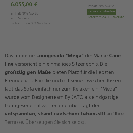
6.055,00 €
Enthält 19% MwSt.
versandkostenfrei
Enthält 19% MwSt.
Lieferzeit
:
ca. 3-5 Werktage
zzgl.
Versand
Lieferzeit
:
ca. 2-3 Wochen
Das moderne
Loungesofa “Mega”
der Marke
Cane-
line
verspricht ein einmaliges Sitzerlebnis. Die
großzügigen Maße
bieten Platz für die liebsten
Freunde und Familie und mit seinen weichen Kissen
lädt das Sofa einfach nur zum Relaxen ein. “Mega”
wurde vom Designerteam ByKATO als einzigartige
Loungeserie entworfen und überträgt den
entspannten, skandinavischem Lebensstil
auf Ihre
Terrasse. Überzeugen Sie sich selbst!