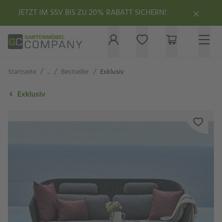
JETZT IM SSV BIS ZU 20% RABATT SICHERN!
/
/
/
Startseite
...
Bestseller
Exklusiv
Exklusiv