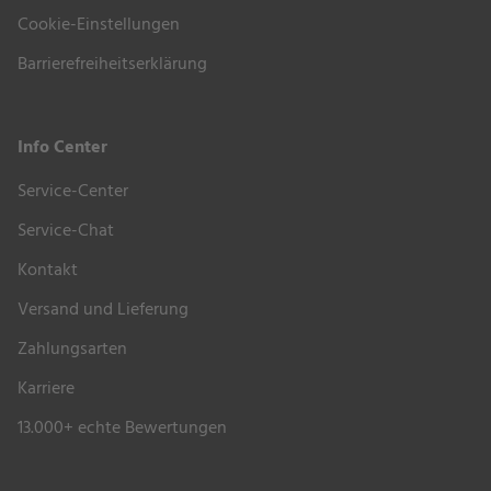
dennoch vor Verschmutzungen und Umwelteinflüssen
Cookie-Einstellungen
wie Blütenpollen oder Frost zu schützen, empfehlen
Barrierefreiheitserklärung
wir die passende
Schutzhülle
.
Empfohlene
Pflegemittel
können Sie weiter oben
Info Center
unter
“Zubehör & Extras”
bequem auswählen.
Service-Center
Service-Chat
Kontakt
Versand und Lieferung
Zahlungsarten
Karriere
13.000+ echte Bewertungen