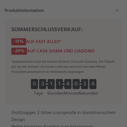
Produktinformation
SOMMERSCHLUSSVERKAUF:
-13%
AUF FAST ALLES*
-20%
AUF CASA DOMA UND LIADOMO
*ausgenommen sind die Marken Biohort, Emu und Zumsteg. Der Rabatt
gilt nur bei Artikeln mit kurzer Lieferzeit und wird bei betroffenen
Produkten automatisch im Warenkorb abgezogen.
0
0
3
3
1
1
1
1
4
4
0
0
3
3
3
0
0
3
3
1
1
1
1
4
4
0
0
3
3
4
3
4
Tage
Stunden
Minuten
Sekunden
Großzügiges 2-Sitzer Loungesofa in skandinavischem
Design