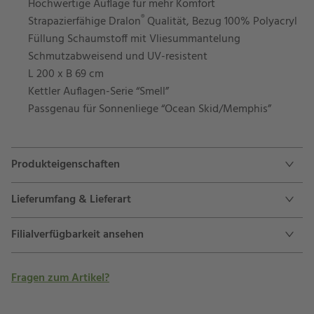
Hochwertige Auflage für mehr Komfort
®
Strapazierfähige Dralon
Qualität, Bezug 100% Polyacryl
Füllung Schaumstoff mit Vliesummantelung
Schmutzabweisend und UV-resistent
L 200 x B 69 cm
Kettler Auflagen-Serie “Smell”
Passgenau für Sonnenliege “Ocean Skid/Memphis”
Produkteigenschaften
Lieferumfang & Lieferart
Filialverfügbarkeit ansehen
Fragen zum Artikel?