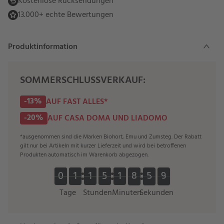
Kostenlose Rücksendungen
13.000+ echte Bewertungen
Produktinformation
SOMMERSCHLUSSVERKAUF:
-13%
AUF FAST ALLES*
-20%
AUF CASA DOMA UND LIADOMO
*ausgenommen sind die Marken Biohort, Emu und Zumsteg. Der Rabatt
gilt nur bei Artikeln mit kurzer Lieferzeit und wird bei betroffenen
Produkten automatisch im Warenkorb abgezogen.
0
0
1
1
1
1
5
5
1
1
8
8
5
5
8
9
0
0
1
1
1
1
5
5
1
1
8
8
5
5
9
8
Tage
Stunden
Minuten
Sekunden