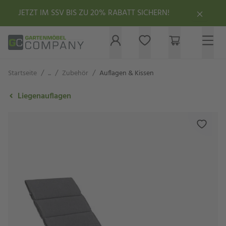
JETZT IM SSV BIS ZU 20% RABATT SICHERN!
/
/
/
Startseite
...
Zubehör
Auflagen & Kissen
Liegenauflagen