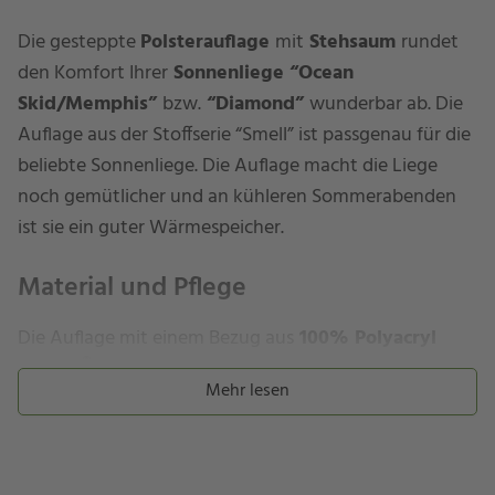
Die gesteppte
Polstera
uflage
mit
Stehsaum
rundet
den Komfort Ihrer
Sonnenliege “Ocean
Skid/Memphis”
bzw.
“Diamond”
wunderbar ab. Die
Auflage aus der Stoffserie “Smell” ist passgenau für die
beliebte Sonnenliege. Die Auflage macht die Liege
noch gemütlicher und an kühleren Sommerabenden
ist sie ein guter Wärmespeicher.
Material und Pflege
Die Auflage mit einem Bezug aus
100% Polyacryl
®
(Dralon
)
eignet perfekt für den Einsatz im Freien.
Mehr lesen
®
Dralon
zeichnet sich durch positive Eigenschaften
aus: Dank der
Teflonbeschichtung
ist die Oberfläche
wasserabweisend
,
lichtecht
,
strapazierfähig
und
®
pflegeleicht
. Auch Schmutz hat es auf Dralon
schwer