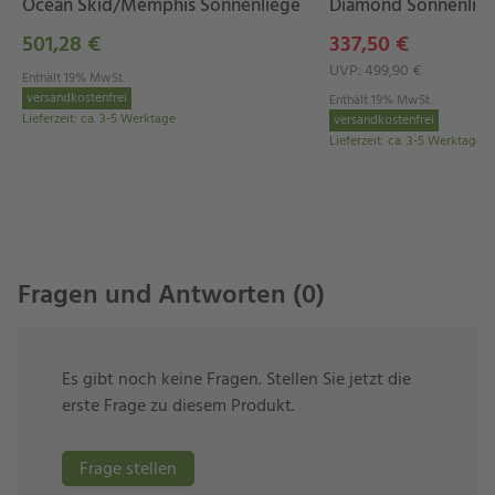
Länge x Breite: 200 x 69 cm
Ocean Skid/Memphis Sonnenliege
Diamond Sonnenlie
Höhe: ca. 3 cm
501,28 €
337,50 €
UVP: 499,90 €
Enthält 19% MwSt.
Ihre Auflage passt zu
versandkostenfrei
Enthält 19% MwSt.
Lieferzeit
:
ca. 3-5 Werktage
versandkostenfrei
Sonnenliege “Ocean Skid/Memphis” von Kettler
Lieferzeit
:
ca. 3-5 Werktage
Sonnenliege “Diamond” von Kettler
Fragen und Antworten (0)
Es gibt noch keine Fragen. Stellen Sie jetzt die
erste Frage zu diesem Produkt.
Frage stellen