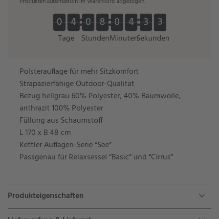
Produkten automatisch im Warenkorb abgezogen.
0
0
4
4
0
0
8
8
0
0
4
4
2
3
3
0
0
4
4
0
0
8
8
0
0
4
4
3
4
3
2
4
Tage
Stunden
Minuten
Sekunden
Polsterauflage für mehr Sitzkomfort
Strapazierfähige Outdoor-Qualität
Bezug hellgrau 60% Polyester, 40% Baumwolle,
anthrazit 100% Polyester
Füllung aus Schaumstoff
L 170 x B 48 cm
Kettler Auflagen-Serie “See”
Passgenau für Relaxsessel “Basic” und “Cirrus”
Produkteigenschaften